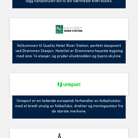
legg handleturen din til din nærmeste KIWI-butikk.
Velkommen til Quality Hotel River Station, perfekt stasjonert
ved Drammen Stasjon. Hotellet er Drammens høyeste bygning
med sine 14 etasjer, og pryder elvebredden og byens skyline.
Unisport er en ledende europeisk forhandler av fotballutstyr,
med et bredt utvalg av fotballsko, drakter og treningsutstyr fra
de største merkene.