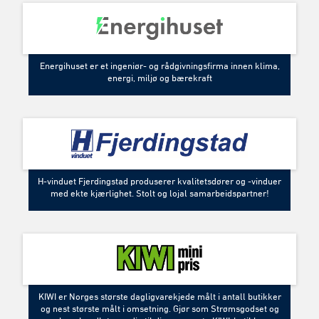
Energihuset er et ingeniør- og rådgivningsfirma innen klima,
energi, miljø og bærekraft
H-vinduet Fjerdingstad produserer kvalitetsdører og -vinduer
med ekte kjærlighet. Stolt og lojal samarbeidspartner!
KIWI er Norges største dagligvarekjede målt i antall butikker
og nest største målt i omsetning. Gjør som Strømsgodset og