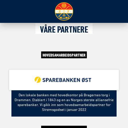
VÅRE PARTNERE
HOVEDSAMARBEIDSPARTNER
Den lokale banken med hovedkontor på Bragernes torg i
Drammen. Etablert i 1843 og en av Norges største alliansefrie
sparebanker. Vi gikk inn som hovedsamarbeidspartner for
Strømsgodset i januar 2022