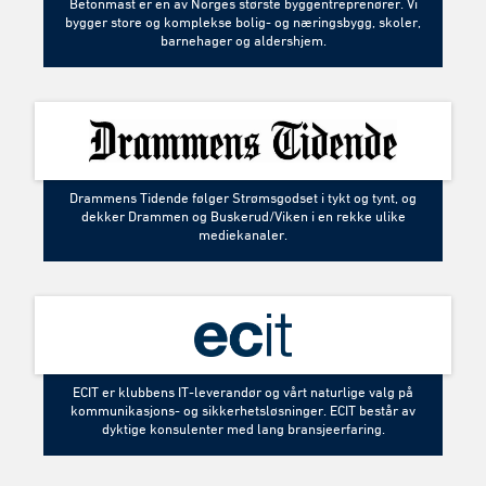
Betonmast er en av Norges største byggentreprenører. Vi
bygger store og komplekse bolig- og næringsbygg, skoler,
barnehager og aldershjem.
Drammens Tidende følger Strømsgodset i tykt og tynt, og
dekker Drammen og Buskerud/Viken i en rekke ulike
mediekanaler.
ECIT er klubbens IT-leverandør og vårt naturlige valg på
kommunikasjons- og sikkerhetsløsninger. ECIT består av
dyktige konsulenter med lang bransjeerfaring.