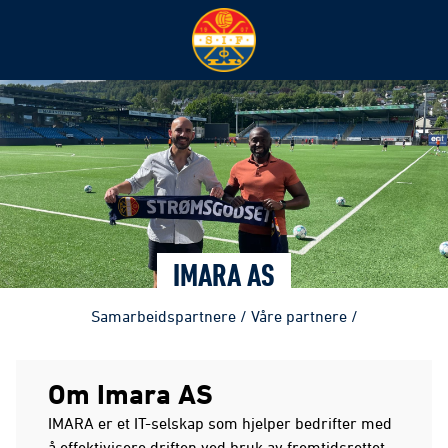
IMARA AS
Samarbeidspartnere
/
Våre partnere
/
Om Imara AS
IMARA er et IT-selskap som hjelper bedrifter med
å effektivisere driften ved bruk av fremtidsrettet