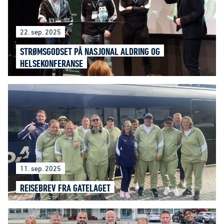
22. sep. 2025
STRØMSGODSET PÅ NASJONAL ALDRING OG
HELSEKONFERANSE
11. sep. 2025
REISEBREV FRA GATELAGET