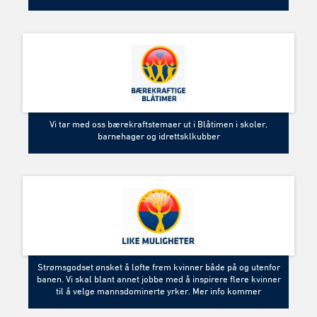
Vi tar med oss bærekraftstemaer ut i Blåtimen i skoler,
barnehager og idrettsklkubber
Strømsgodset ønsket å løfte frem kvinner både på og utenfor
banen. Vi skal blant annet jobbe med å inspirere flere kvinner
til å velge mannsdominerte yrker. Mer info kommer