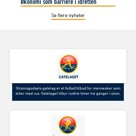
Økonomi som barriere i idretten
Se flere nyheter
Strømsgodsets gatelag er et fotballtilbud for mennesker som
sliter med rus. Gatelaget tilbyr rusfrie timer tre ganger i uken.