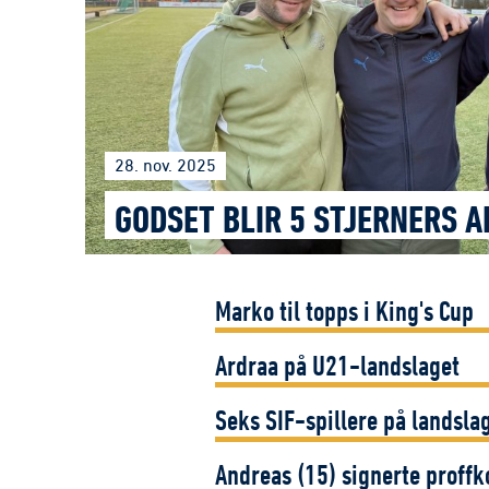
28. nov. 2025
GODSET BLIR 5 STJERNERS 
Marko til topps i King's Cup
Ardraa på U21-landslaget
Seks SIF-spillere på landsla
Andreas (15) signerte proffk