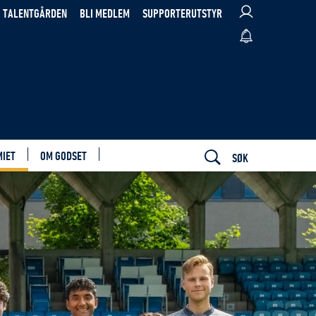
TALENTGÅRDEN
BLI MEDLEM
SUPPORTERUTSTYR
MIET
OM GODSET
SØK