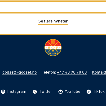
Se flere nyheter
t
:
godset@godset.no
Telefon
:
+47 40 90 70 00
Kontakt
Instagram
Twitter
YouTube
TikTok