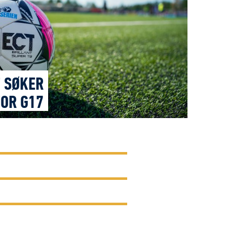
 SØKER
OR G17