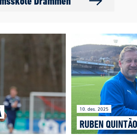
omsskole Drammen
10. des. 2025
Å
RUBEN QUINTÃO