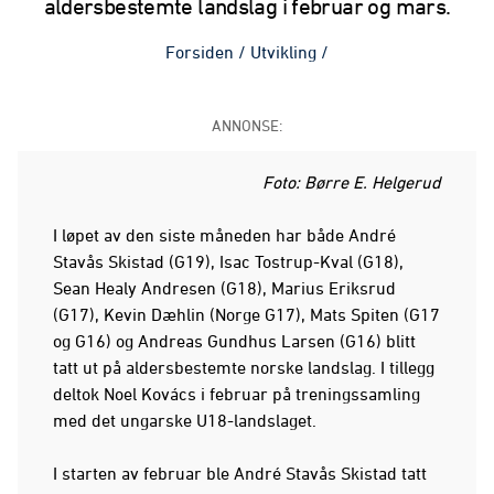
aldersbestemte landslag i februar og mars.
Forsiden
/
Utvikling
/
ANNONSE:
Foto: Børre E. Helgerud
I løpet av den siste måneden har både André
Stavås Skistad (G19), Isac Tostrup-Kval (G18),
Sean Healy Andresen (G18), Marius Eriksrud
(G17), Kevin Dæhlin (Norge G17), Mats Spiten (G17
og G16) og Andreas Gundhus Larsen (G16) blitt
tatt ut på aldersbestemte norske landslag. I tillegg
deltok Noel Kovács i februar på treningssamling
med det ungarske U18-landslaget.
I starten av februar ble André Stavås Skistad tatt