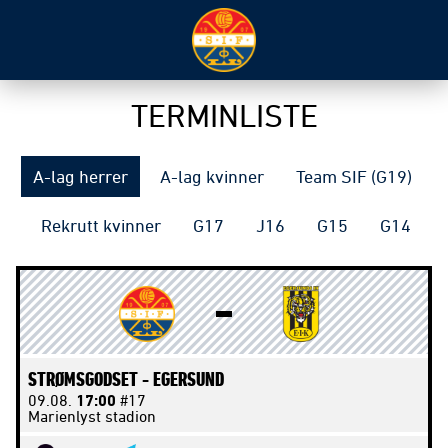
TERMINLISTE
A-lag herrer
A-lag kvinner
Team SIF (G19)
Rekrutt kvinner
G17
J16
G15
G14
STRØMSGODSET -
EGERSUND
09.08.
17:00
#17
Marienlyst stadion