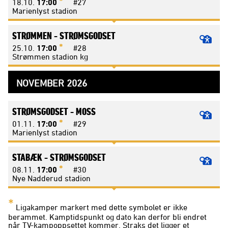
*
18.10.
17:00
#27
Marienlyst stadion
STRØMMEN -
STRØMSGODSET
*
25.10.
17:00
#28
Strømmen stadion kg
NOVEMBER 2026
STRØMSGODSET -
MOSS
*
01.11.
17:00
#29
Marienlyst stadion
STABÆK -
STRØMSGODSET
*
08.11.
17:00
#30
Nye Nadderud stadion
*
Ligakamper markert med dette symbolet er ikke
berammet. Kamptidspunkt og dato kan derfor bli endret
når TV-kampoppsettet kommer. Straks det ligger et