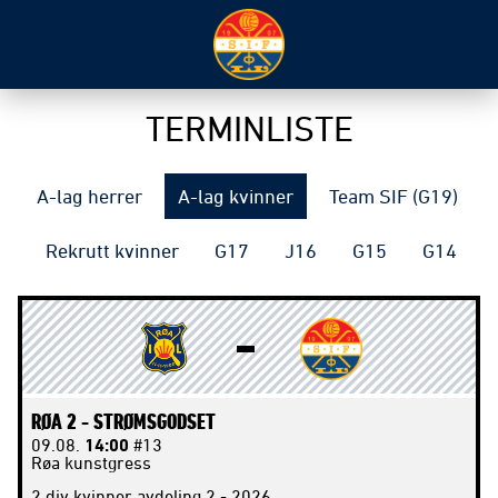
TERMINLISTE
A-lag herrer
A-lag kvinner
Team SIF (G19)
Rekrutt kvinner
G17
J16
G15
G14
RØA 2 -
STRØMSGODSET
09.08.
14:00
#13
Røa kunstgress
2 div kvinner avdeling 2 - 2026