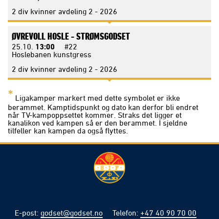
2 div kvinner avdeling 2 - 2026
ØVREVOLL HOSLE -
STRØMSGODSET
25.10.
13:00
#22
Hoslebanen kunstgress
2 div kvinner avdeling 2 - 2026
*
Ligakamper markert med dette symbolet er ikke
berammet. Kamptidspunkt og dato kan derfor bli endret
når TV-kampoppsettet kommer. Straks det ligger et
kanalikon ved kampen så er den berammet. I sjeldne
tilfeller kan kampen da også flyttes.
E-post
:
godset@godset.no
Telefon
:
+47 40 90 70 00