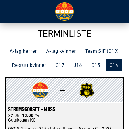
TERMINLISTE
A-lag herrer
A-lag kvinner
Team SIF (G19)
Rekrutt kvinner
G17
J16
G15
G14
STRØMSGODSET -
MOSS
22.08.
13:00
#4
Gulskogen KG
OBOS Nasjonal G14 sluttspill høst - Gruppe C - 2026