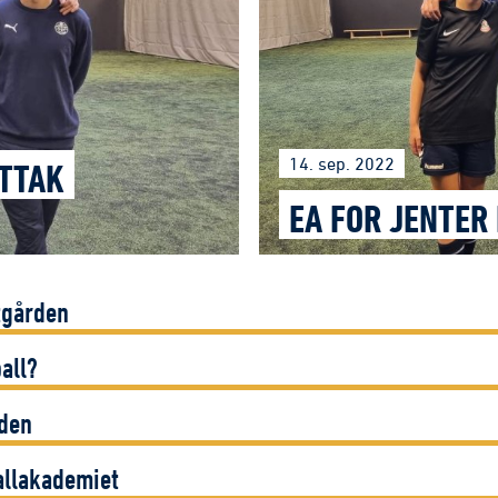
14. sep. 2022
UTTAK
EA FOR JENTER 
tgården
all?
rden
allakademiet