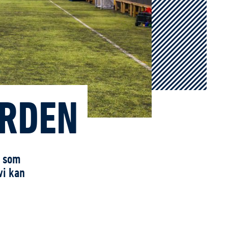
ÅRDEN
l som
vi kan