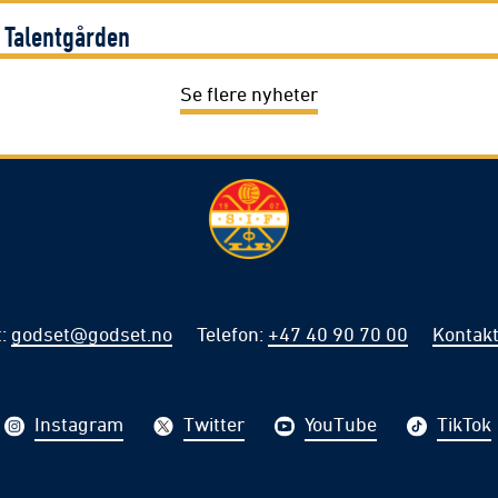
i Talentgården
Se flere nyheter
t
:
godset@godset.no
Telefon
:
+47 40 90 70 00
Kontakt
Instagram
Twitter
YouTube
TikTok