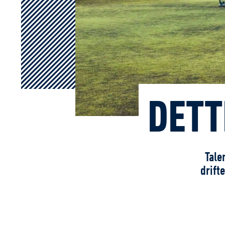
DETT
Tale
drift