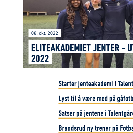
08. okt. 2022
ELITEAKADEMIET JENTER - 
2022
Starter jenteakademi i Talen
Lyst til å være med på gåfotb
Satser på jentene i Talentgå
Brandsrud ny trener på Fotb