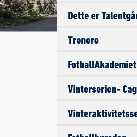
Dette er Talentg
Trenere
FotballAkademiet 
Vinterserien- Cag
Vinteraktivitetss