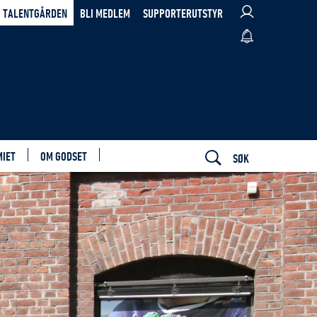
TALENTGÅRDEN
BLI MEDLEM
SUPPORTERUTSTYR
MIET
OM GODSET
SØK