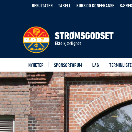
RESULTATER
TABELL
KURS OG KONFERANSE
BÆREK
STRØMSGODSET
Ekte kjærlighet
NYHETER
SPONSORFORUM
LAG
TERMINLISTE