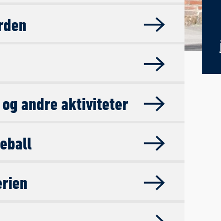
ården
og andre aktiviteter
eball
erien