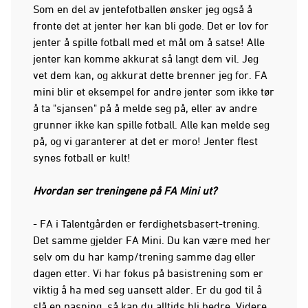
Som en del av jentefotballen ønsker jeg også å
fronte det at jenter her kan bli gode. Det er lov for
jenter å spille fotball med et mål om å satse! Alle
jenter kan komme akkurat så langt dem vil. Jeg
vet dem kan, og akkurat dette brenner jeg for. FA
mini blir et eksempel for andre jenter som ikke tør
å ta "sjansen" på å melde seg på, eller av andre
grunner ikke kan spille fotball. Alle kan melde seg
på, og vi garanterer at det er moro! Jenter flest
synes fotball er kult!
Hvordan ser treningene på FA Mini ut?
- FA i Talentgården er ferdighetsbasert-trening.
Det samme gjelder FA Mini. Du kan være med her
selv om du har kamp/trening samme dag eller
dagen etter. Vi har fokus på basistrening som er
viktig å ha med seg uansett alder. Er du god til å
slå en pasning, så kan du alltids bli bedre. Videre