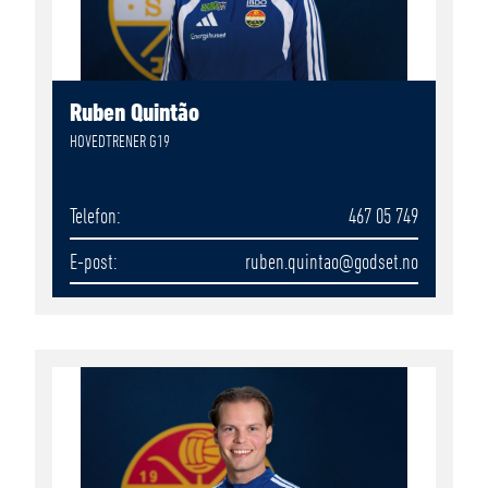
Ruben Quintão
HOVEDTRENER G19
Telefon
467 05 749
E-post
ruben.quintao
@godset.no