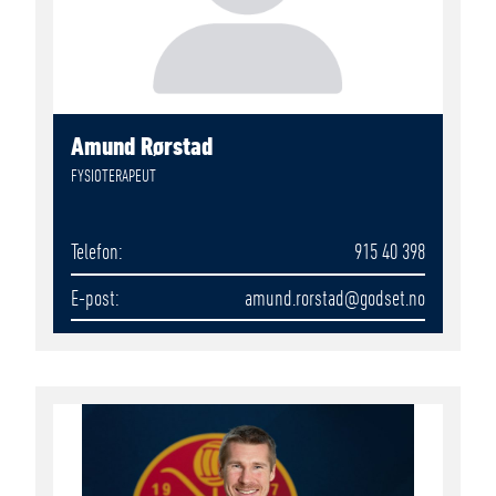
Amund Rørstad
FYSIOTERAPEUT
Telefon
915 40 398
E-post
amund.rorstad
@godset.no