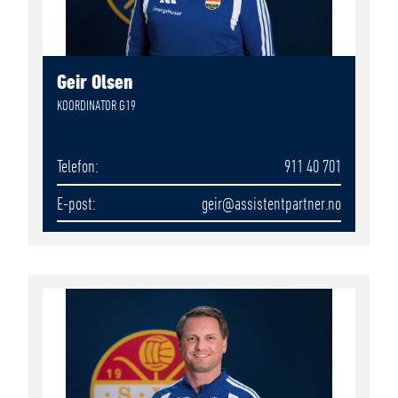
Geir Olsen
KOORDINATOR G19
Telefon
911 40 701
E-post
geir
@assistentpartner.no