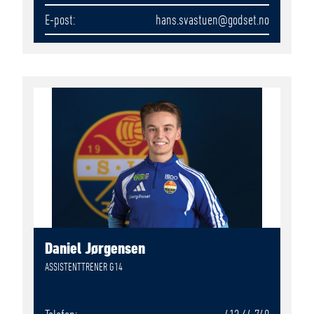
E-post
hans.svastuen
@godset.no
Daniel Jørgensen
ASSISTENTTRENER G14