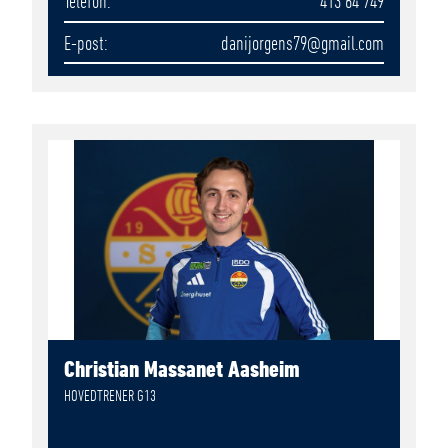
Telefon
413 64 749
E-post
danijorgens79
@gmail.com
Christian Massanet Aasheim
HOVEDTRENER G13