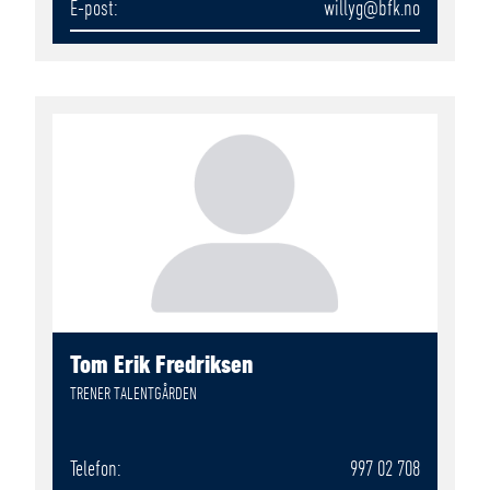
E-post
willyg
@bfk.no
Tom Erik Fredriksen
TRENER TALENTGÅRDEN
Telefon
997 02 708