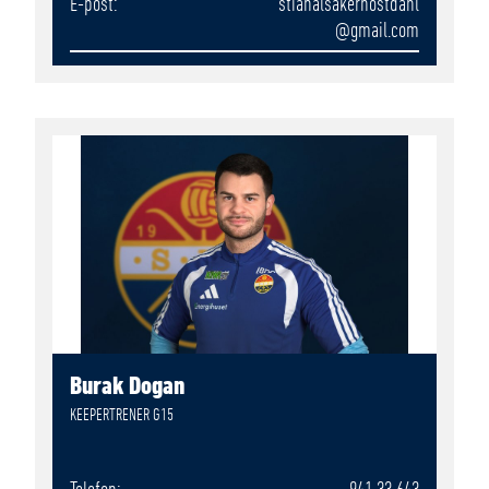
E-post
stianalsakernostdahl
@gmail.com
Burak Dogan
KEEPERTRENER G15
Telefon
941 33 643