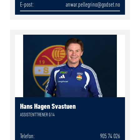
E-post
anwar.pellegrino
@godset.no
Hans Hagen Svastuen
ASSISTENTTRENER G14
Telefon
905 74 026