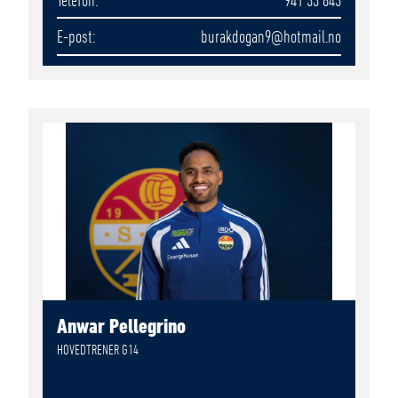
E-post
burakdogan9
@hotmail.no
Anwar Pellegrino
HOVEDTRENER G14