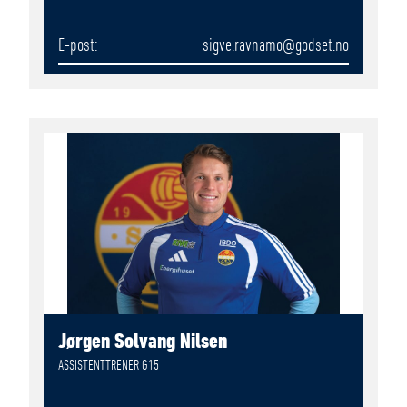
E-post
sigve.ravnamo
@godset.no
Jørgen Solvang Nilsen
ASSISTENTTRENER G15