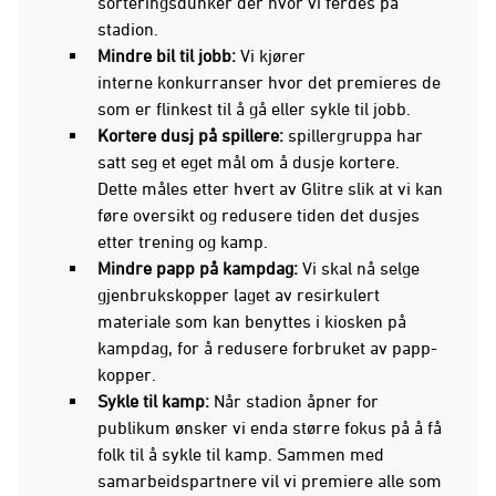
sorteringsdunker der hvor vi ferdes på
stadion.
Mindre bil til jobb:
Vi kjører
interne konkurranser hvor det premieres de
som er flinkest til å gå eller sykle til jobb.
Kortere dusj på spillere:
spillergruppa har
satt seg et eget mål om å dusje kortere.
Dette måles etter hvert av Glitre slik at vi kan
føre oversikt og redusere tiden det dusjes
etter trening og kamp.
Mindre papp på kampdag:
Vi skal nå selge
gjenbrukskopper laget av resirkulert
materiale som kan benyttes i kiosken på
kampdag, for å redusere forbruket av papp-
kopper.
Sykle til kamp:
Når stadion åpner for
publikum ønsker vi enda større fokus på å få
folk til å sykle til kamp. Sammen med
samarbeidspartnere vil vi premiere alle som