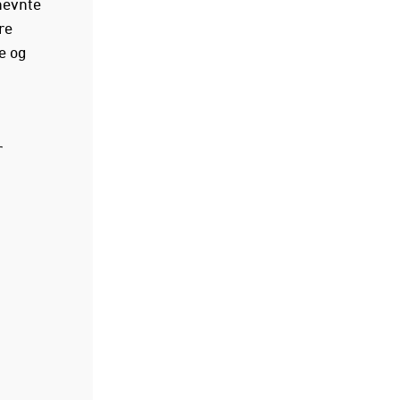
rnevnte
re
e og
r