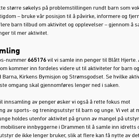
te større søkelys på problemstillingen rundt barn som vok
tigdom – bruke vår posisjon til å påvirke, informere og fje
flere barn tilbud om aktivitet og opplevelser – gjennom å s
ger til mer aktivitet.
mling
pps-nummer
665176
vil vi samle inn penger til Blått Hjerte. 
om kommer inn fordeles videre ut til aktiviteter for barn o
 Barna, Kirkens Bymisjon og Strømsgodset. Se hvilke aktiv
rste omgang skal gjennomføres lenger ned i saken.
 til innsamling av penger øsker vi også å rette fokus mot
ng av sports- og treningsutstyr til barn og unge. Vi vet at
unge holdes utenfor aktivitet på grunn av mangel på utstyr.
 mobilisere innbyggerne i Drammen til å samle inn idretts 
tstyr de ikke lenger bruker, slik at flere kan få nytte av de