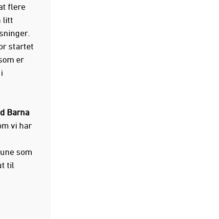
at flere
litt
sninger.
or startet
 som er
i
d Barna
om vi har
mune som
 til