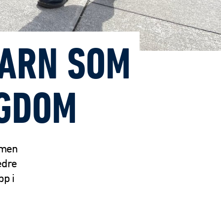
BARN SOM
IGDOM
mmen
edre
p i