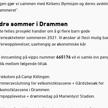
gen gjør vi sammen med Kirkens Bymisjon og deres avdel
ammeret".
edre sommer i Drammen
te felles prosjekt handler om å gi flere barn gode
rieaktviteter sommeren 2021. Vi ønsker at flest mulig ba
ferieopplevelser, uavhengig av økonomiske kår.
 innsamling på vipps nummer
665176
vil vi samle inn pe
lik mellom følgende tiltak
iekoloni på Camp Killingen.
mmeravslutning for velkomstklassene + Gårdsbesøk for
lkomstklassene i Drammen.
mpopplevelse + drømmedag på Marienlyst Stadion.