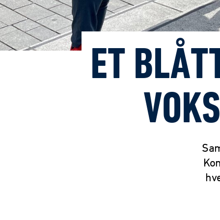
ET BLÅT
VOKS
Sam
Kom
hv