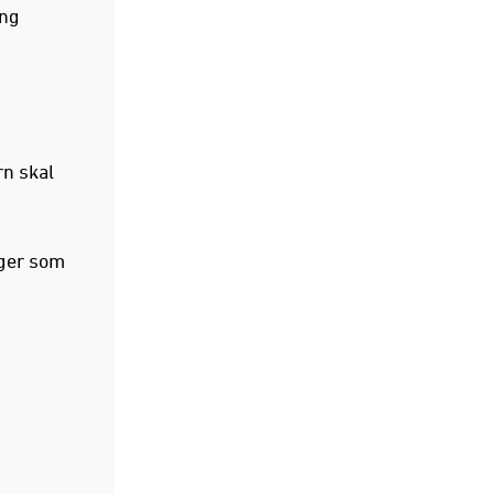
ing
rn skal
nger som