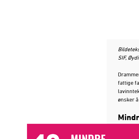
Bildetek
SIF, Øyd
Drammen 
fattige 
lavinnte
ønsker å 
Mindr