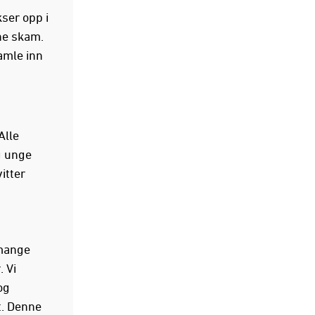
ser opp i
rne skam.
amle inn
Alle
g unge
itter
 mange
 Vi
og
t. Denne