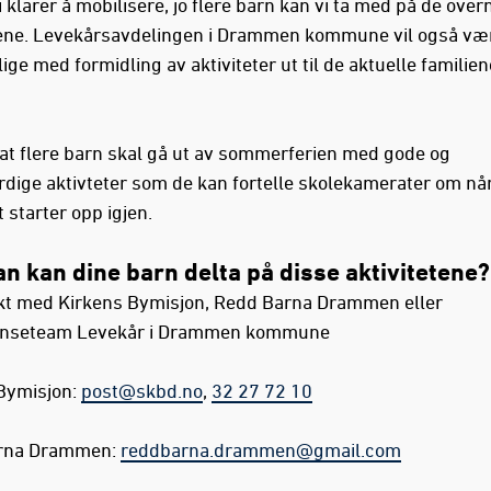
 klarer å mobilisere, jo flere barn kan vi ta med på de ove
tene. Levekårsavdelingen i Drammen kommune vil også væ
ige med formidling av aktiviteter ut til de aktuelle familien
 at flere barn skal gå ut av sommerferien med gode og
dige aktivteter som de kan fortelle skolekamerater om nå
 starter opp igjen.
n kan dine barn delta på disse aktivitetene?
kt med Kirkens Bymisjon, Redd Barna Drammen eller
nseteam Levekår i Drammen kommune
Bymisjon:
post@skbd.no
,
32 27 72 10
rna Drammen:
reddbarna.drammen@gmail.com