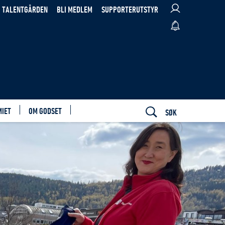
TALENTGÅRDEN
BLI MEDLEM
SUPPORTERUTSTYR
MIET
OM GODSET
SØK