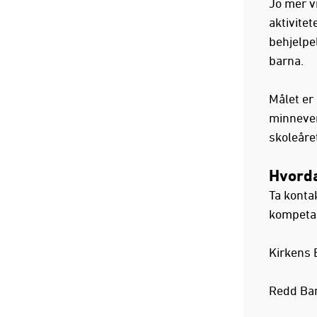
Jo mer vi
aktivite
behjelpel
barna.
Målet er
minnever
skoleåret
Hvorda
Ta konta
kompeta
Kirkens 
Redd Ba