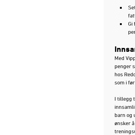
Set
fat
Gi 
pen
Innsa
Med Vi
penger s
hos Redd
som i fø
I tillegg
innsamli
barn og 
ønsker å
treningsu