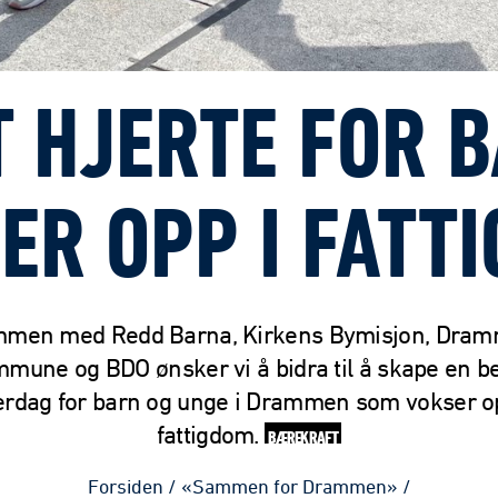
T HJERTE FOR 
ER OPP I FATT
men med Redd Barna, Kirkens Bymisjon, Dra
mune og BDO ønsker vi å bidra til å skape en b
erdag for barn og unge i Drammen som vokser op
fattigdom.
BÆREKRAFT
Forsiden
/
«Sammen for Drammen»
/