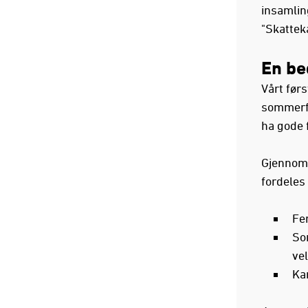
insamlin
"Skattek
En b
Vårt førs
sommerfe
ha gode 
Gjennom
fordeles 
Fer
So
ve
Ka