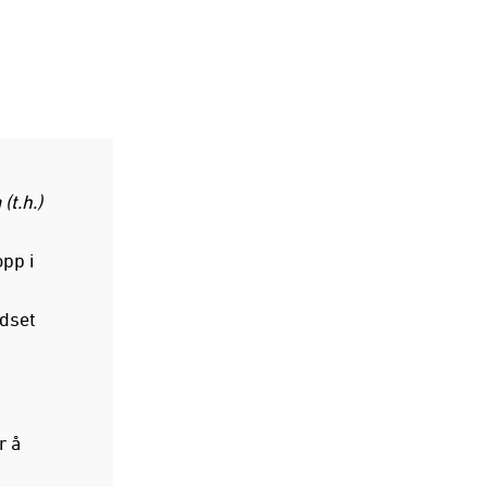
t.h.)
pp i
odset
r å