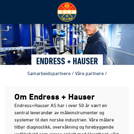
ENDRESS + HAUSER
Samarbeidspartnere
/
Våre partnere
/
Om Endress + Hauser
Endress+Hauser AS har i over 50 år vært en
sentral leverandør av måleinstrumenter og
systemer til den norske industrien. Våre målere
tilbyr diagnostikk, overvåkning og forebyggende
vedlikehold som gjøres enkelt med Heartbeat; vårt