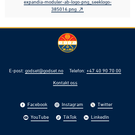
expandia-moduler-ab-logo-png_seeklogo-
385016.png
E-post
:
godset@godset.no
Telefon
:
+47 40 90 70 00
Kontakt oss
Facebook
Instagram
Twitter
YouTube
TikTok
LinkedIn