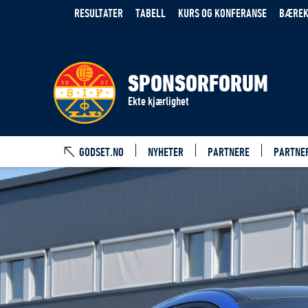
RESULTATER
TABELL
KURS OG KONFERANSE
BÆREK
SPONSORFORUM
Ekte kjærlighet
GODSET.NO
NYHETER
PARTNERE
PARTNE