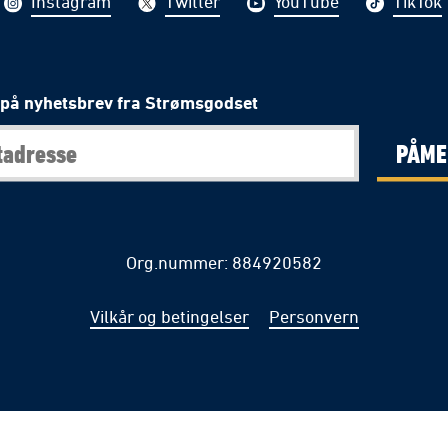
Instagram
Twitter
YouTube
TikTok
på nyhetsbrev fra Strømsgodset
PÅME
Org.nummer: 884920582
Vilkår og betingelser
Personvern