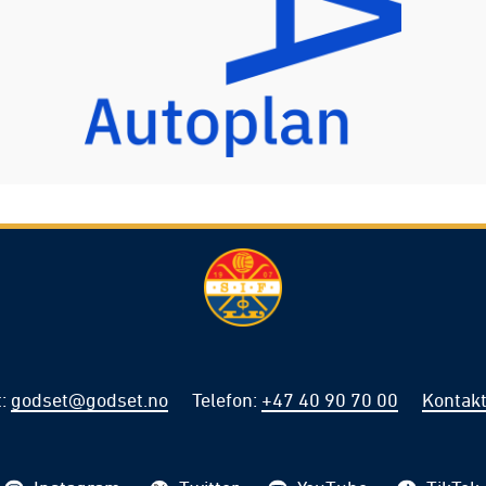
t
:
godset@godset.no
Telefon
:
+47 40 90 70 00
Kontakt