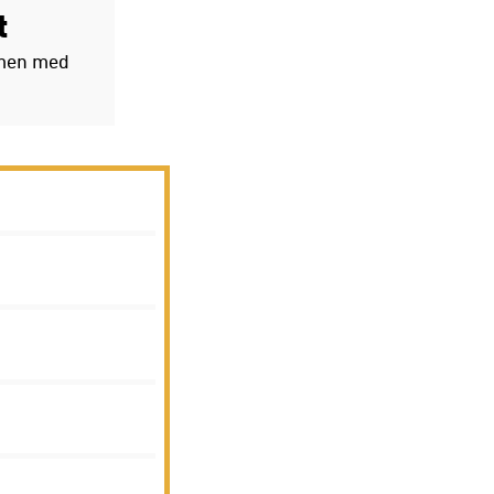
t
ammen med