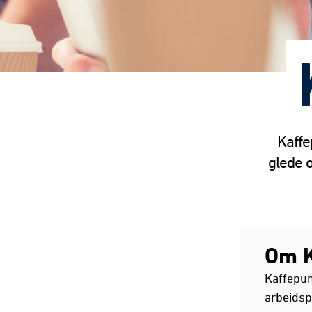
Kaffe
glede 
Om K
Kaffepun
arbeidsp