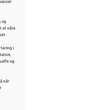
 pauser
k og
t at våre
ser.
faring i
tanse,
kaffe og
på vår
r