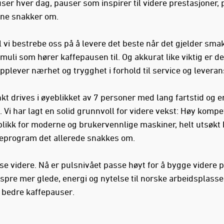
ser hver dag, pauser som inspirer til videre prestasjoner,
ne snakker om.
l vi bestrebe oss på å levere det beste når det gjelder sma
muli som hører kaffepausen til. Og akkurat like viktig er de
pplever nærhet og trygghet i forhold til service og leveran
t drives i øyeblikket av 7 personer med lang fartstid og er
 Vi har lagt en solid grunnvoll for videre vekst: Høy kompe
blikk for moderne og brukervennlige maskiner, helt utsøkt 
ceprogram det allerede snakkes om.
kse videre. Nå er pulsnivået passe høyt for å bygge videre 
 spre mer glede, energi og nytelse til norske arbeidsplasse
bedre kaffepauser.