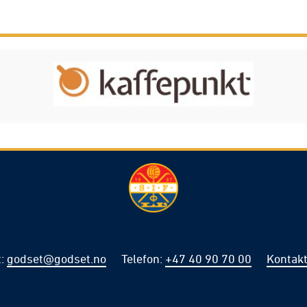
t
:
godset@godset.no
Telefon
:
+47 40 90 70 00
Kontakt