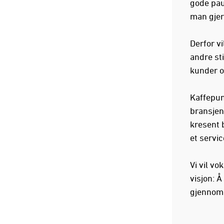
gode pau
man gjer
Derfor vi
andre sti
kunder o
Kaffepunk
bransjen.
kresent 
et servi
Vi vil vo
visjon: Å
gjennom 