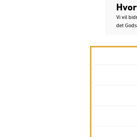
Hvor
Vi vil b
det Godse