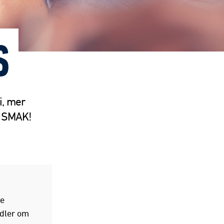
S
i, mer
Å SMAK!
ke
ndler om