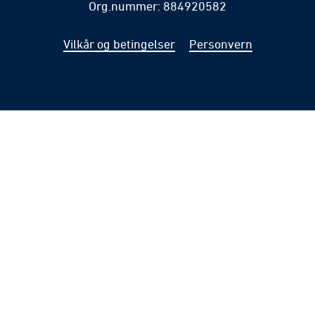
Org.nummer: 884920582
Vilkår og betingelser
Personvern