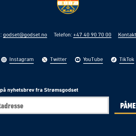
t
:
godset@godset.no
Telefon
:
+47 40 90 70 00
Kontakt
Instagram
Twitter
YouTube
TikTok
på nyhetsbrev fra Strømsgodset
PÅME