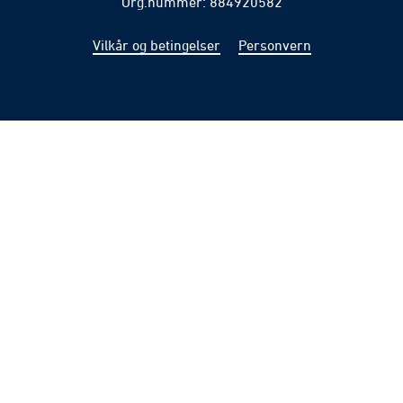
Org.nummer: 884920582
Vilkår og betingelser
Personvern