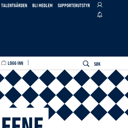
TALENTGÅRDEN
BLI MEDLEM
SUPPORTERUTSTYR
LOGG INN
SØK