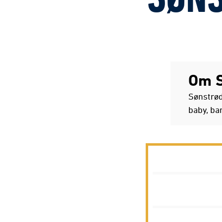
SØNS
Om S
Sønstrød
baby, ba