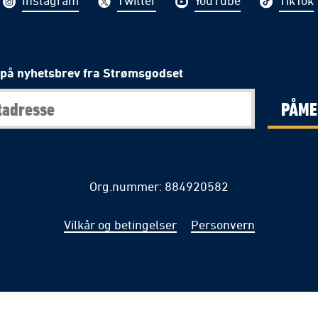
Instagram
Twitter
YouTube
TikTok
på nyhetsbrev fra Strømsgodset
PÅME
Org.nummer: 884920582
Vilkår og betingelser
Personvern