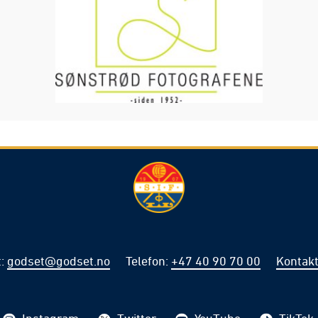
t
:
godset@godset.no
Telefon
:
+47 40 90 70 00
Kontakt