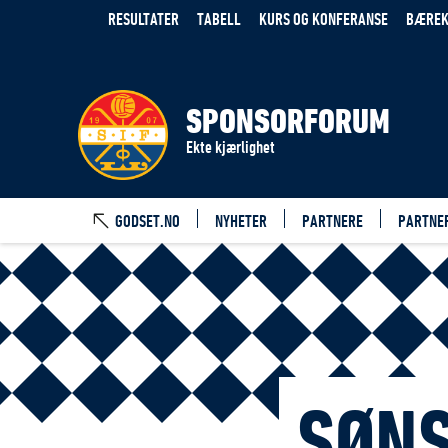
RESULTATER
TABELL
KURS OG KONFERANSE
BÆREK
SPONSORFORUM
Ekte kjærlighet
GODSET.NO
NYHETER
PARTNERE
PARTNE