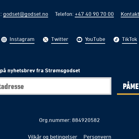
t
:
godset@godset.no
Telefon
:
+47 40 90 70 00
Kontakt
Instagram
Twitter
YouTube
TikTok
på nyhetsbrev fra Strømsgodset
PÅME
Org.nummer: 884920582
Vilkår og betingelser
Personvern