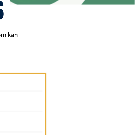
S
om kan