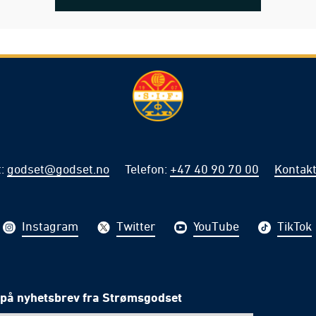
t
:
godset@godset.no
Telefon
:
+47 40 90 70 00
Kontakt
Instagram
Twitter
YouTube
TikTok
på nyhetsbrev fra Strømsgodset