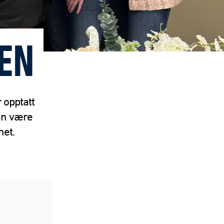
EN
 opptatt
an være
het.