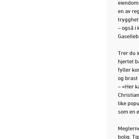
eiendoms
en av reg
trygghet
– også i
Gasellebe
Trer du 
hjertet b
fyller ko
og brast
– «Her ka
Christia
like pop
som en e
Meglerne
bolig. Ti