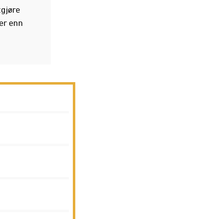
tgjøre
mer enn