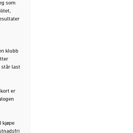
seg som
itet,
esultater
en klubb
tter
 står last
kort er
ialogen
l kjøpe
stnadsfri