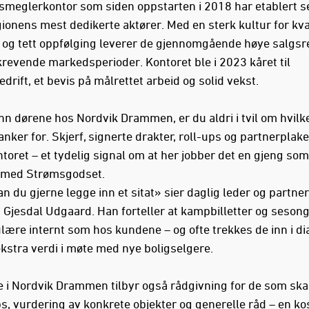
meglerkontor som siden oppstarten i 2018 har etablert 
ionens mest dedikerte aktører. Med en sterk kultur for kval
 og tett oppfølging leverer de gjennomgående høye salgsr
 krevende markedsperioder. Kontoret ble i 2023 kåret til
drift, et bevis på målrettet arbeid og solid vekst.
inn dørene hos Nordvik Drammen, er du aldri i tvil om hvilk
anker for. Skjerf, signerte drakter, roll-ups og partnerplake
ntoret – et tydelig signal om at her jobber det en gjeng som
 med Strømsgodset.
n du gjerne legge inn et sitat» sier daglig leder og partner
n Gjesdal Udgaard. Han forteller at kampbilletter og sesong
ulære internt som hos kundene – og ofte trekkes de inn i d
kstra verdi i møte med nye boligselgere.
 i Nordvik Drammen tilbyr også rådgivning for de som ska
ps, vurdering av konkrete objekter og generelle råd – en ko