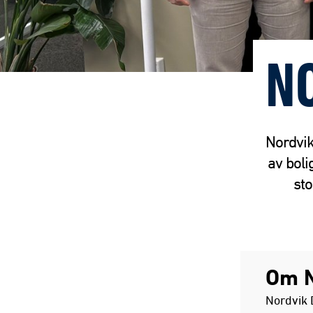
N
Nordvik
av bol
sto
Om 
Nordvik 