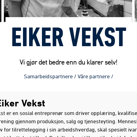
EIKER VEKST
Vi gjør det bedre enn du klarer selv!
Samarbeidspartnere
/
Våre partnere
/
iker Vekst
kst er en sosial entreprenør som driver opplæring, kvalifis
rening gjennom produksjon, salg og tjenesteyting. Menne
 for tilrettelegging i sin arbeidshverdag, skal spesielt iva