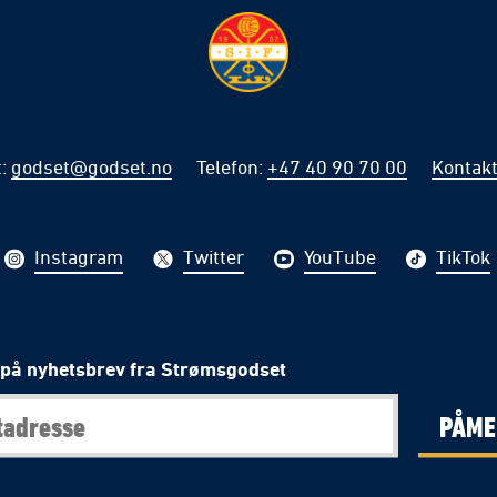
t
:
godset@godset.no
Telefon
:
+47 40 90 70 00
Kontakt
Instagram
Twitter
YouTube
TikTok
på nyhetsbrev fra Strømsgodset
PÅME