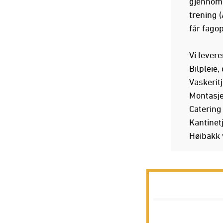
gjennom e
trening 
får fago
Vi levere
Bilpleie,
Vaskerit
Montasje
Catering
Kantinet
Høibakk 