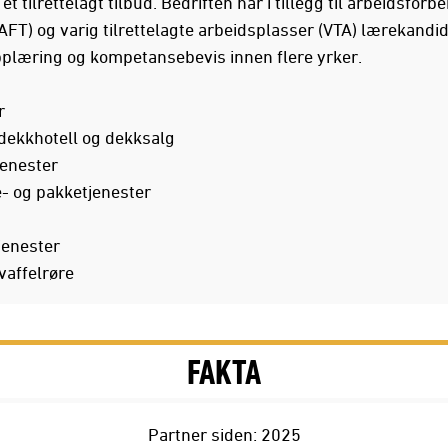
t tilrettelagt tilbud. Bedriften har i tillegg til arbeidsfor
(AFT) og varig tilrettelagte arbeidsplasser (VTA) lærekandi
pplæring og kompetansebevis innen flere yrker.
r
 dekkhotell og dekksalg
jenester
- og pakketjenester
jenester
vaffelrøre
FAKTA
Partner siden: 2025