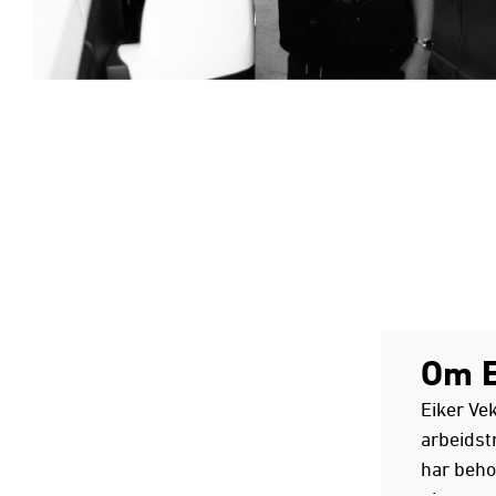
Om E
Eiker Ve
arbeidst
har behov