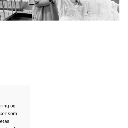
ering og
sker som
retas