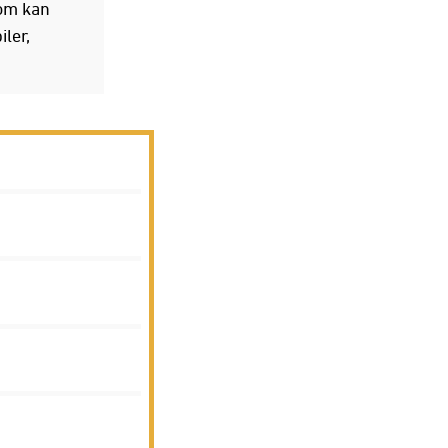
som kan
ler,