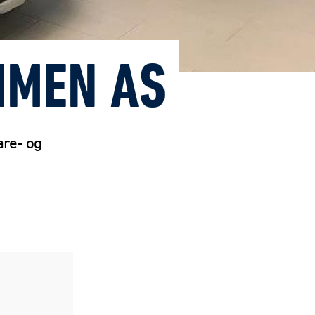
MMEN AS
are- og