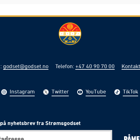
t
:
godset@godset.no
Telefon
:
+47 40 90 70 00
Kontakt
Instagram
Twitter
YouTube
TikTok
på nyhetsbrev fra Strømsgodset
PÅME