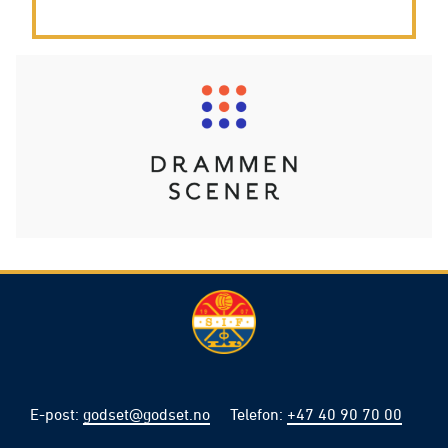
E-post
:
godset@godset.no
Telefon
:
+47 40 90 70 00