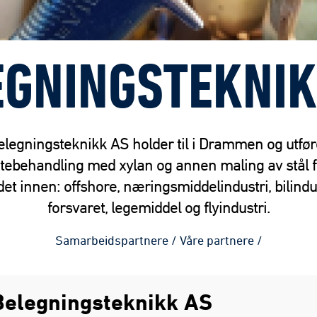
EGNINGSTEKNIK
elegningsteknikk AS holder til i Drammen og utfør
atebehandling med xylan og annen maling av stål f
det innen: offshore, næringsmiddelindustri, bilindus
forsvaret, legemiddel og flyindustri.
Samarbeidspartnere
/
Våre partnere
/
elegningsteknikk AS