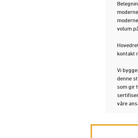
Belegnin
moderne 
moderne u
volum p
Hovedretn
kontakt 
Vi bygger
denne st
som gir 
sertifis
våre ans