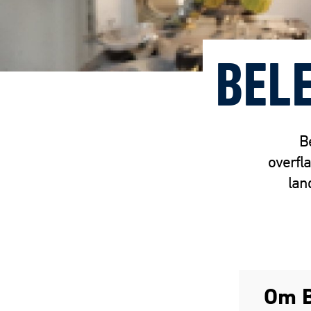
BEL
B
overfl
lan
Om B