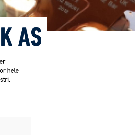
K AS
er
or hele
tri,