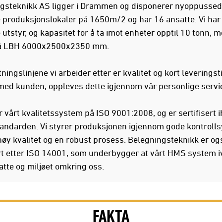
gsteknikk AS ligger i Drammen og disponerer nyoppusse
produksjonslokaler på 1650m/2 og har 16 ansatte. Vi har
tstyr, og kapasitet for å ta imot enheter opptil 10 tonn, m
å LBH 6000x2500x2350 mm.
ingslinjene vi arbeider etter er kvalitet og kort leveringsti
med kunden, oppleves dette igjennom vår personlige servi
 vårt kvalitetssystem på ISO 9001:2008, og er sertifisert i
andarden. Vi styrer produksjonen igjennom gode kontrolls
høy kvalitet og en robust prosess. Belegningsteknikk er og
ert etter ISO 14001, som underbygger at vårt HMS system i
atte og miljøet omkring oss.
FAKTA