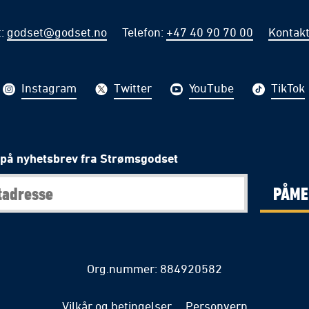
t
:
godset@godset.no
Telefon
:
+47 40 90 70 00
Kontakt
Instagram
Twitter
YouTube
TikTok
på nyhetsbrev fra Strømsgodset
PÅME
Org.nummer: 884920582
Vilkår og betingelser
Personvern