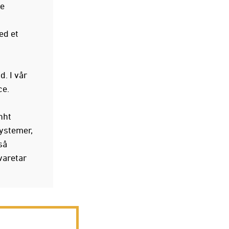
de
ed et
d. I vår
ce.
hht
ystemer,
så
varetar