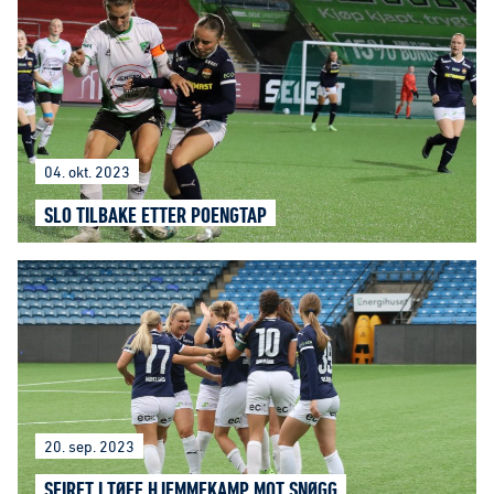
04. okt. 2023
SLO TILBAKE ETTER POENGTAP
20. sep. 2023
SEIRET I TØFF HJEMMEKAMP MOT SNØGG