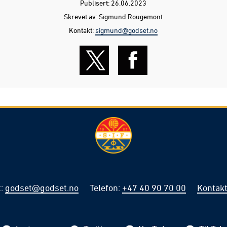
Publisert: 26.06.2023
Skrevet av: Sigmund Rougemont
Kontakt:
sigmund@godset.no
t
:
godset@godset.no
Telefon
:
+47 40 90 70 00
Kontakt