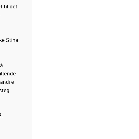
 til det
e
ke Stina
 å
illende
randre
steg
2.