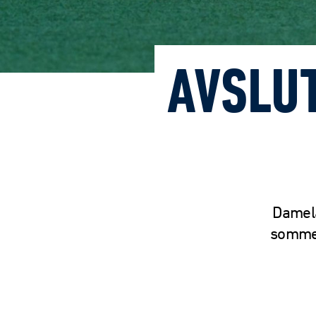
AVSLU
Damela
sommerf