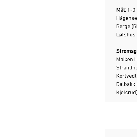
Mål:
1-0 
Hågensen
Berge (55
Løfshus 
Strømsg
Maiken H
Strandhe
Kortvedt
Dalbakk (
Kjelsrud)