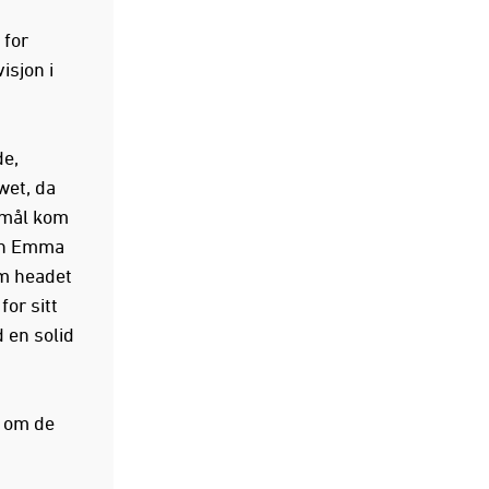
 for
isjon i
de,
wet, da
 mål kom
ken Emma
om headet
for sitt
d en solid
r om de