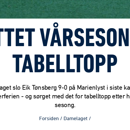
TTET VÅRSESON
TABELLTOPP
get slo Eik Tønsberg 9-0 på Marienlyst i siste k
erien - og sørget med det for tabelltopp etter h
sesong.
Forsiden
/
Damelaget
/