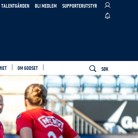
TALENTGÅRDEN
BLI MEDLEM
SUPPORTERUTSTYR
MIET
OM GODSET
SØK