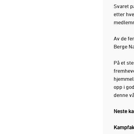
Svaret p
etter hv
medlemm
Av de fe
Berge Næ
På et ste
fremheve
hjemmela
opp i go
denne vår
Neste ka
Kampfakt