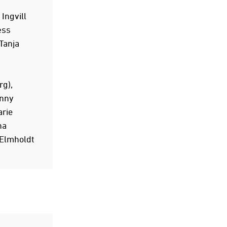
Ingvill
æss
Tanja
g),
enny
arie
na
 Elmholdt