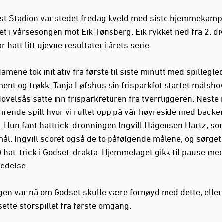
st Stadion var stedet fredag kveld med siste hjemmekamp
t i vårsesongen mot Eik Tønsberg. Eik rykket ned fra 2. div
ar hatt litt ujevne resultater i årets serie.
mene tok initiativ fra første til siste minutt med spillegle
ent og trøkk. Tanja Løfshus sin frisparkfot startet målsho
ovelsås satte inn frisparkreturen fra tverrliggeren. Neste
imrende spill hvor vi rullet opp på vår høyreside med bac
. Hun fant hattrick-dronningen Ingvill Hågensen Hartz, s
mål. Ingvill scoret også de to påfølgende målene, og sørget 
!) hat-trick i Godset-drakta. Hjemmelaget gikk til pause me
ledelse.
en var nå om Godset skulle være fornøyd med dette, elle
tsette storspillet fra første omgang.