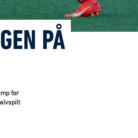
GEN PÅ
amp før
alvspilt