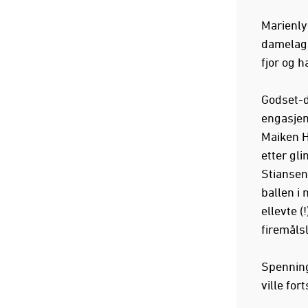
Marienly
damelage
fjor og h
Godset-da
engasjem
Maiken H
etter gl
Stiansen
ballen i 
ellevte (
firemåls
Spenning
ville for