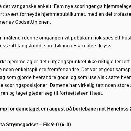
å det var ganske enkelt: Fem nye scoringer ga hjemmelaget
ert svært fornøyde hjemmepublikumet, med en del trofast
er av GodsetUnionen.
m målene i denne omgangen vil publikum nok spesielt hus
ss sitt langskudd, som føk inn i Eik-målets kryss.
rkt hjemmelag er det i utgangspunktet ikke riktig eller lett
 noen enkeltspillere fremfor andre. Det var et godt samsp
g som gjorde hverandre gode, og som uselvisk satte hve
de scoringsposisjoner. Damene har virkelig tatt noen store 
en og laget gleder seg til fortsettelsen i høst.
mp for damelaget er i august på bortebane mot Hønefoss 
a Strømsgodset – Eik 9-0 (4-0)