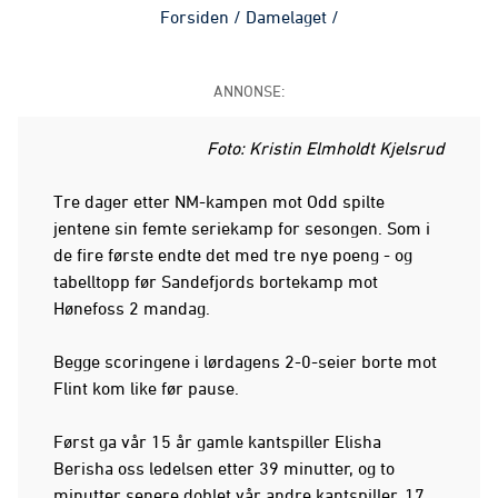
Forsiden
/
Damelaget
/
ANNONSE:
Foto: Kristin Elmholdt Kjelsrud
Tre dager etter NM-kampen mot Odd spilte
jentene sin femte seriekamp for sesongen. Som i
de fire første endte det med tre nye poeng - og
tabelltopp før Sandefjords bortekamp mot
Hønefoss 2 mandag.
Begge scoringene i lørdagens 2-0-seier borte mot
Flint kom like før pause.
Først ga vår 15 år gamle kantspiller Elisha
Berisha oss ledelsen etter 39 minutter, og to
minutter senere doblet vår andre kantspiller, 17