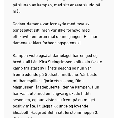
på slutten av kampen, med sitt eneste skudd på
mål.
Godset-damene var fornøyde med mye av
banespillet sitt, men var ikke fornøyd med
effektiviteten foran mål denne gangen. Her har
damene et klart forbedringspotensial.
Kampen viste også at damelaget har en god og
bred stall i år: Kira Steingrimsen spilte sin første
kamp fra start av i årets sesong og hun var
fremtredende på Godsets midtbane. Vår beste
midbanespiller i fjorårets sesong, Dina
Magnussen, årsdebuterte i denne kampen. Hun
har vært ute med en langvarig skade hittil i
sesongen, og hun viste seg frem på en meget
positiv måte. I tillegg fikk unge og lovende
Elisabeth Haugrud Bøhn sitt første innhopp i 3.