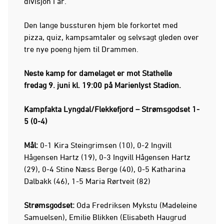
divisjon i år.
Den lange bussturen hjem ble forkortet med
pizza, quiz, kampsamtaler og selvsagt gleden over
tre nye poeng hjem til Drammen.
Neste kamp for damelaget er mot Stathelle
fredag
9. juni kl. 19:00 på Marienlyst Stadion.
Kampfakta Lyngdal/Flekkefjord – Strømsgodset 1-
5 (0-4)
Mål:
0-1 Kira Steingrimsen (10), 0-2 Ingvill
Hågensen Hartz (19), 0-3 Ingvill Hågensen Hartz
(29), 0-4 Stine Næss Berge (40), 0-5 Katharina
Dalbakk (46), 1-5 Maria Rørtveit (82)
Strømsgodset:
Oda Fredriksen Mykstu (Madeleine
Samuelsen), Emilie Blikken (Elisabeth Haugrud