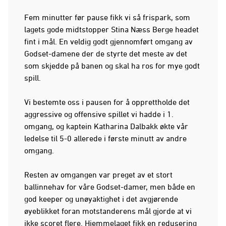
Fem minutter før pause fikk vi så frispark, som
lagets gode midtstopper Stina Næss Berge headet
fint i mål. En veldig godt gjennomført omgang av
Godset-damene der de styrte det meste av det
som skjedde på banen og skal ha ros for mye godt
spill.
Vi bestemte oss i pausen for å opprettholde det
aggressive og offensive spillet vi hadde i 1.
omgang, og kaptein Katharina Dalbakk økte vår
ledelse til 5-0 allerede i første minutt av andre
omgang.
Resten av omgangen var preget av et stort
ballinnehav for våre Godset-damer, men både en
god keeper og unøyaktighet i det avgjørende
øyeblikket foran motstanderens mål gjorde at vi
ikke scoret flere. Hjemmelaget fikk en redusering