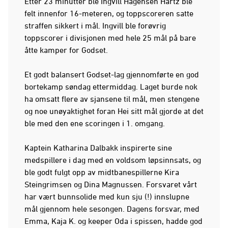
Etter 23 minutter ble Ingvill Hågensen Hartz ble
felt innenfor 16-meteren, og toppscoreren satte
straffen sikkert i mål. Ingvill ble forøvrig
toppscorer i divisjonen med hele 25 mål på bare
åtte kamper for Godset.
Et godt balansert Godset-lag gjennomførte en god
bortekamp søndag ettermiddag. Laget burde nok
ha omsatt flere av sjansene til mål, men stengene
og noe unøyaktighet foran Hei sitt mål gjorde at det
ble med den ene scoringen i 1. omgang.
Kaptein Katharina Dalbakk inspirerte sine
medspillere i dag med en voldsom løpsinnsats, og
ble godt fulgt opp av midtbanespillerne Kira
Steingrimsen og Dina Magnussen. Forsvaret vårt
har vært bunnsolide med kun sju (!) innslupne
mål gjennom hele sesongen. Dagens forsvar, med
Emma, Kaja K. og keeper Oda i spissen, hadde god