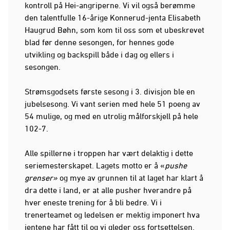
kontroll på Hei-angriperne. Vi vil også berømme
den talentfulle 16-årige Konnerud-jenta Elisabeth
Haugrud Bøhn, som kom til oss som et ubeskrevet
blad før denne sesongen, for hennes gode
utvikling og backspill både i dag og ellers i
sesongen.
Strømsgodsets første sesong i 3. divisjon ble en
jubelsesong. Vi vant serien med hele 51 poeng av
54 mulige, og med en utrolig målforskjell på hele
102-7.
Alle spillerne i troppen har vært delaktig i dette
seriemesterskapet. Lagets motto er å «
pushe
grenser»
og mye av grunnen til at laget har klart å
dra dette i land, er at alle pusher hverandre på
hver eneste trening for å bli bedre. Vi i
trenerteamet og ledelsen er mektig imponert hva
jentene har fått til og vi gleder oss fortsettelsen.