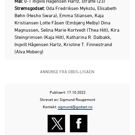
Mål:
0-1 Ingvill Hågensen Hartz, straffe (23)
Strømsgodset:
Oda Fredriksen Mykstu, Elisabeth
Bøhn (Hesho Swara), Emma Stiansen, Kaja
Kristiansen Lotte Fåsen (Embjørg Melby) Dina
Magnussen, Selina Marie Kortvedt (Thea Hilt), Kira
Steingrimsen (Kaja Hilt), Katharina R. Dalbakk,
Ingvill Hågensen Hartz, Kristine T. Finnestrand
(Alva Moberg)
ANNONSE FRA OBOS-LIGAEN:
Publisert: 17.10.2022
Skrevet av: Sigmund Rougemont
Kontakt:
sigmund@godset.no