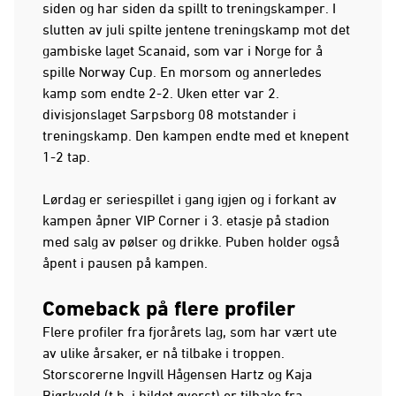
siden og har siden da spillt to treningskamper. I
slutten av juli spilte jentene treningskamp mot det
gambiske laget Scanaid, som var i Norge for å
spille Norway Cup. En morsom og annerledes
kamp som endte 2-2. Uken etter var 2.
divisjonslaget Sarpsborg 08 motstander i
treningskamp. Den kampen endte med et knepent
1-2 tap.
Lørdag er seriespillet i gang igjen og i forkant av
kampen åpner VIP Corner i 3. etasje på stadion
med salg av pølser og drikke. Puben holder også
åpent i pausen på kampen.
Comeback på flere profiler
Flere profiler fra fjorårets lag, som har vært ute
av ulike årsaker, er nå tilbake i troppen.
Storscorerne Ingvill Hågensen Hartz og Kaja
Bjørkvold (t.h. i bildet øverst) er tilbake fra