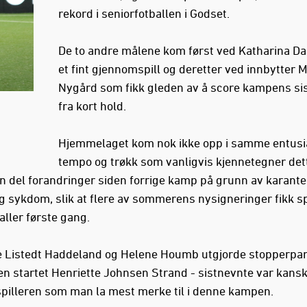
rekord i seniorfotballen i Godset.
De to andre målene kom først ved Katharina Da
et fint gjennomspill og deretter ved innbytter 
Nygård som fikk gleden av å score kampens si
fra kort hold.
Hjemmelaget kom nok ikke opp i samme entus
tempo og trøkk som vanligvis kjennetegner dett
en del forandringer siden forrige kamp på grunn av karante
g sykdom, slik at flere av sommerens nysigneringer fikk spi
 aller første gang.
e Listedt Haddeland og Helene Houmb utgjorde stopperpar
n startet Henriette Johnsen Strand - sistnevnte var kansk
pilleren som man la mest merke til i denne kampen.