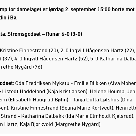
mp for damelaget er lørdag 2. september 15:00 borte mot
in i Bø.
a: Strømsgodset – Runar 6-0 (3-0)
Kristine Finnestrand (20), 2-0 Ingvill Hågensen Hartz (22),
 (37), 4-0 Ingvill Hågensen Hartz (52), 5-0 Katharina Dalba
rethe Nygård (76)
odset:
Oda Fredriksen Mykstu - Emilie Blikken (Alva Mober
e Listedt Haddeland (Kaja Kristiansen), Helene Houmb, Je
im (Elisabeth Haugrud Bøhn) - Tanja Dutta Løfshus (Dina
n), Kristine Finnestrand (Selina Marie Kortvedt), Henriett
Strand - Katharina Dalbakk (Ida Marie Elmholdt Kjelsrud), 
 Hartz, Kaja Bjørkvold (Margrethe Nygård).