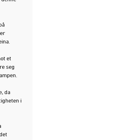
på
mer
eina.
ot et
re seg
kampen.
e, da
tigheten i
a
det