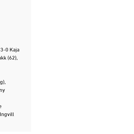
 3-0 Kaja
kk (62),
g),
nny
e
Ingvill