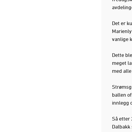
avdelinge
Det er k
Marienlys
vanlige 
Dette bl
meget la
med alle
Strømsgo
ballen of
innlegg 
Så etter
Dalbakk 