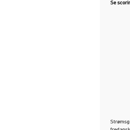
Se scori
Strømsgo
fredagsk