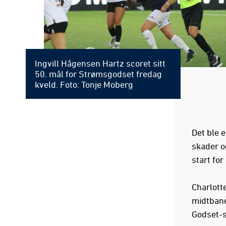
Ingvill Hågensen Hartz scoret sitt
50. mål for Strømsgodset fredag
kveld. Foto: Tonje Moberg
Det ble 
skader o
start for
Charlott
midtbane
Godset-s