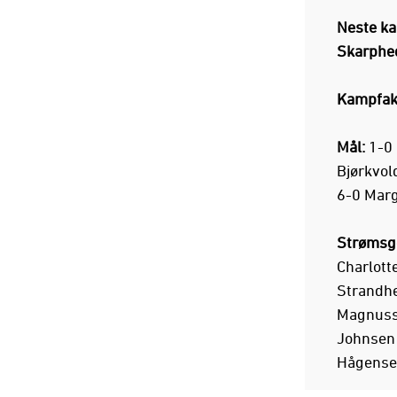
Neste ka
Skarphed
Kampfakt
Mål:
1-0 
Bjørkvold
6-0 Marg
Strømsg
Charlott
Strandhe
Magnusse
Johnsen 
Hågensen