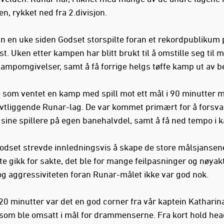
n, rykket ned fra 2.divisjon.
un en uke siden Godset storspilte foran et rekordpublikum 
t. Uken etter kampen har blitt brukt til å omstille seg til 
kampomgivelser, samt å få forrige helgs tøffe kamp ut av b
e som ventet en kamp med spill mot ett mål i 90 minutter m
vtliggende Runar-lag. De var kommet primært for å forsva
 sine spillere på egen banehalvdel, samt å få ned tempo i 
dset strevde innledningsvis å skape de store målsjansen
te gikk for sakte, det ble for mange feilpasninger og nøyak
og aggressiviteten foran Runar-målet ikke var god nok.
 20 minutter var det en god corner fra vår kaptein Katharin
som ble omsatt i mål for drammenserne. Fra kort hold hea