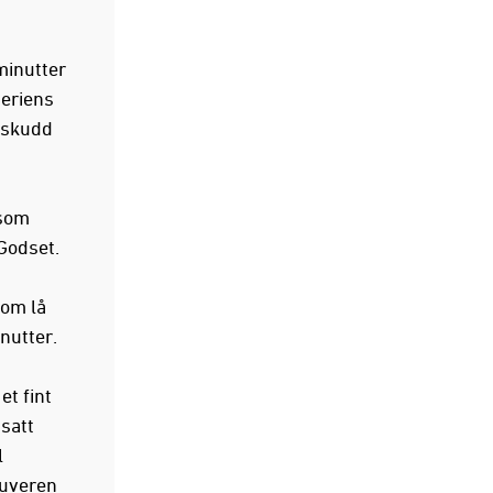
minutter
seriens
 skudd
 som
Godset.
som lå
nutter.
et fint
satt
l
suveren