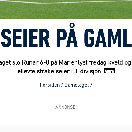
SEIER PÅ GAM
get slo Runar 6-0 på Marienlyst fredag kveld og 
ellevte strake seier i 3. divisjon.
VIDEO
Forsiden
/
Damelaget
/
ANNONSE: