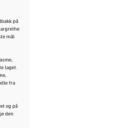
lbakk på
Margrethe
ste mål
iasme,
e laget.
ne,
lle fra
et og på
je den