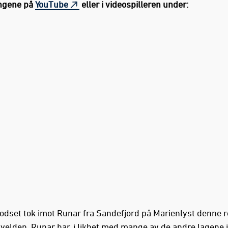
ngene på
YouTube
eller i videospilleren under:
dset tok imot Runar fra Sandefjord på Marienlyst denne r
velden. Runar har, i likhet med mange av de andre lagene 