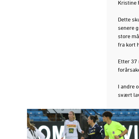
Kristine
Dette sku
senere g
store må
fra kort 
Etter 37 
forårsak
I andre 
svært la