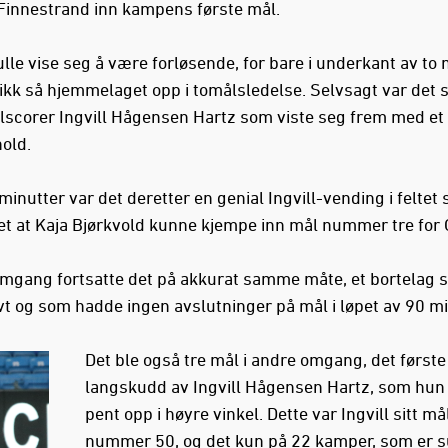
 Finnestrand inn kampens første mål.
lle vise seg å være forløsende, for bare i underkant av to 
ikk så hjemmelaget opp i tomålsledelse. Selvsagt var det 
lscorer Ingvill Hågensen Hartz som viste seg frem med et
hold.
minutter var det deretter en genial Ingvill-vending i feltet
et at Kaja Bjørkvold kunne kjempe inn mål nummer tre for 
omgang fortsatte det på akkurat samme måte, et bortelag 
vt og som hadde ingen avslutninger på mål i løpet av 90 mi
Det ble også tre mål i andre omgang, det første 
langskudd av Ingvill Hågensen Hartz, som hun 
pent opp i høyre vinkel. Dette var Ingvill sitt må
nummer 50, og det kun på 22 kamper, som er 