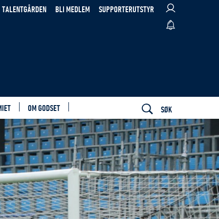
TALENTGÅRDEN
BLI MEDLEM
SUPPORTERUTSTYR
MIET
OM GODSET
SØK