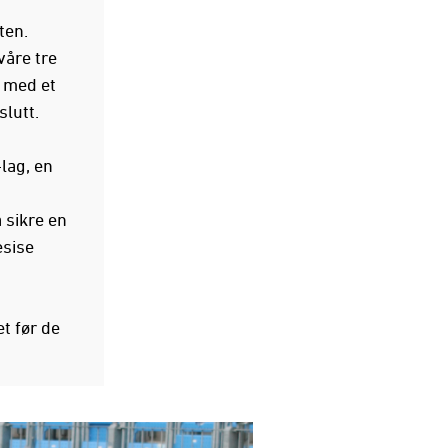
ten.
våre tre
 med et
slutt.
lag, en
 sikre en
esise
t før de