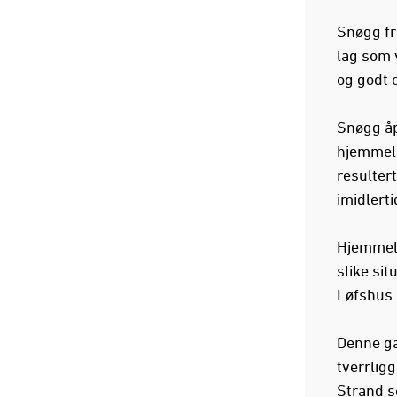
Snøgg fr
lag som v
og godt 
Snøgg åp
hjemmela
resulter
imidlerti
Hjemmela
slike si
Løfshus 
Denne ga
tverrlig
Strand so