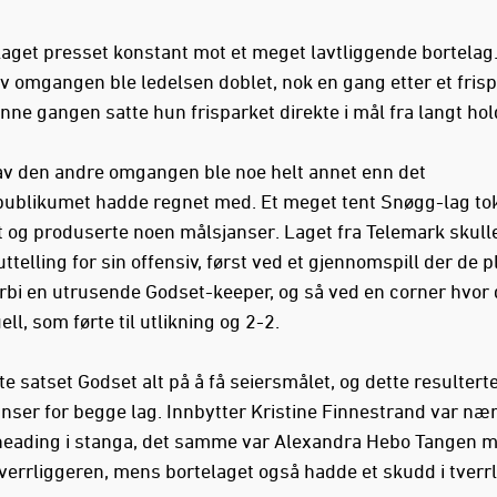
get presset konstant mot et meget lavtliggende bortelag
av omgangen ble ledelsen doblet, nok en gang etter et frisp
nne gangen satte hun frisparket direkte i mål fra langt hol
av den andre omgangen ble noe helt annet enn det
blikumet hadde regnet med. Et meget tent Snøgg-lag to
et og produserte noen målsjanser. Laget fra Telemark skulle
uttelling for sin offensiv, først ved et gjennomspill der de 
orbi en utrusende Godset-keeper, og så ved en corner hvor 
ell, som førte til utlikning og 2-2.
te satset Godset alt på å få seiersmålet, og dette resulterte
anser for begge lag. Innbytter Kristine Finnestrand var næ
eading i stanga, det samme var Alexandra Hebo Tangen m
tverrliggeren, mens bortelaget også hadde et skudd i tverr