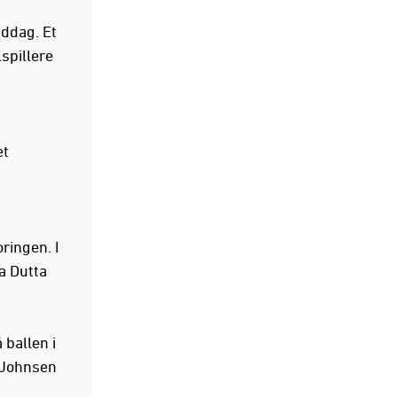
ddag. Et
spillere
et
ringen. I
a Dutta
 ballen i
e Johnsen