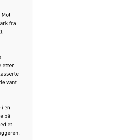
. Mot
ark fra
d.
k
 etter
plasserte
de vant
 i en
re på
ed et
liggeren.