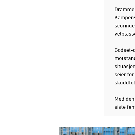
Drammens
Kampens s
scoringe
velplasse
Godset-d
motstande
situasjon
seier fo
skuddfot
Med denn
siste fe