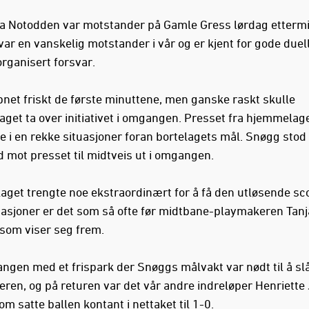
a Notodden var motstander på Gamle Gress lørdag ettermi
ar en vanskelig motstander i vår og er kjent for gode duell
organisert forsvar.
net friskt de første minuttene, men ganske raskt skulle
get ta over initiativet i omgangen. Presset fra hjemmelag
te i en rekke situasjoner foran bortelagets mål. Snøgg stod
d mot presset til midtveis ut i omgangen.
get trengte noe ekstraordinært for å få den utløsende sco
tuasjoner er det som så ofte før midtbane-playmakeren Tanj
som viser seg frem.
ngen med et frispark der Snøggs målvakt var nødt til å slå
geren, og på returen var det vår andre indreløper Henriett
m satte ballen kontant i nettaket til 1-0.