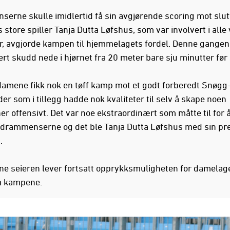
erne skulle imidlertid få sin avgjørende scoring mot slut
tore spiller Tanja Dutta Løfshus, som var involvert i alle 
r, avgjorde kampen til hjemmelagets fordel. Denne gangen
rt skudd nede i hjørnet fra 20 meter bare sju minutter før 
amene fikk nok en tøff kamp mot et godt forberedt Snøgg-
r som i tillegg hadde nok kvaliteter til selv å skape noen
er offensivt. Det var noe ekstraordinært som måtte til for å
r drammenserne og det ble Tanja Dutta Løfshus med sin pr
.
e seieren lever fortsatt opprykksmuligheten for damelage
m kampene.