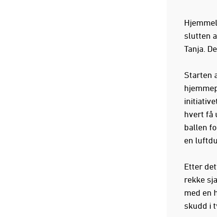
Hjemmela
slutten 
Tanja. De
Starten 
hjemmepu
initiativ
hvert få 
ballen f
en luftdu
Etter det
rekke sj
med en h
skudd i 