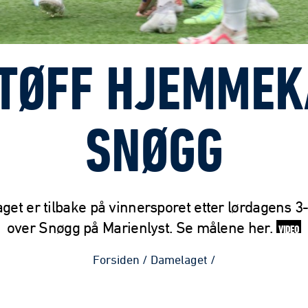
I TØFF HJEMME
SNØGG
et er tilbake på vinnersporet etter lørdagens 3
over Snøgg på Marienlyst. Se målene her.
VIDEO
Forsiden
/
Damelaget
/