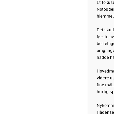
Et fokus
Notodden
hjemmela
Det skul
første a
bortelag
omgangen
hadde ha
Hovedmål
videre u
fine mål
hurtig s
Nykommer
Hågensen