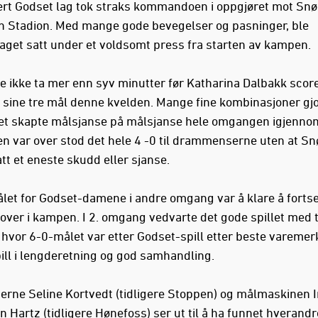
ert Godset lag tok straks kommandoen i oppgjøret mot Sn
 Stadion. Med mange gode bevegelser og pasninger, ble
get satt under et voldsomt press fra starten av kampen.
le ikke ta mer enn syv minutter før Katharina Dalbakk score
v sine tre mål denne kvelden. Mange fine kombinasjoner gjo
et skapte målsjanse på målsjanse hele omgangen igjenno
 var over stod det hele 4 -0 til drammenserne uten at S
tt et eneste skudd eller sjanse.
et for Godset-damene i andre omgang var å klare å fortse
tover i kampen. I 2. omgang vedvarte det gode spillet med 
, hvor 6-0-målet var etter Godset-spill etter beste vareme
pill i lengderetning og god samhandling.
ne Seline Kortvedt (tidligere Stoppen) og målmaskinen I
 Hartz (tidligere Hønefoss) ser ut til å ha funnet hverandr