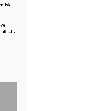
entisk
eve
kollektiv