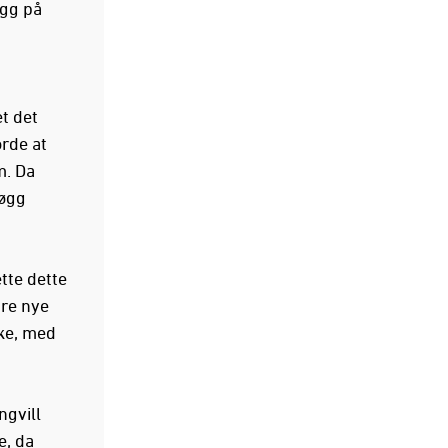
øgg på
t det
rde at
m. Da
nøgg
tte dette
tre nye
rke, med
ngvill
e, da