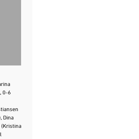
arina
, 0-6
stiansen
, Dina
 (Kristina
l