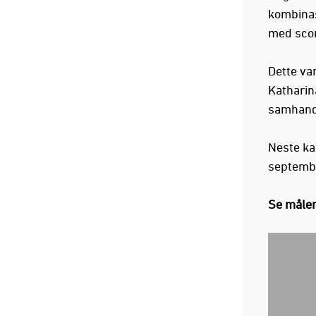
kombinas
med scor
Dette va
Katharin
samhand
Neste ka
septemb
Se målen