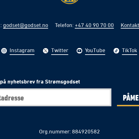
t
:
godset@godset.no
Telefon
:
+47 40 90 70 00
Kontakt
Instagram
Twitter
YouTube
TikTok
på nyhetsbrev fra Strømsgodset
PÅME
Org.nummer: 884920582