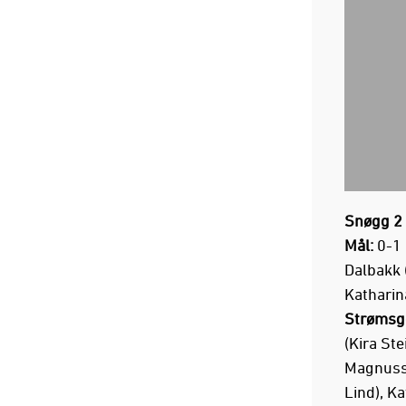
Snøgg 2 
Mål:
0-1 
Dalbakk 
Katharin
Strømsg
(Kira St
Magnussen
Lind), Ka