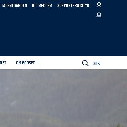
TALENTGÅRDEN
BLI MEDLEM
SUPPORTERUTSTYR
MIET
OM GODSET
SØK