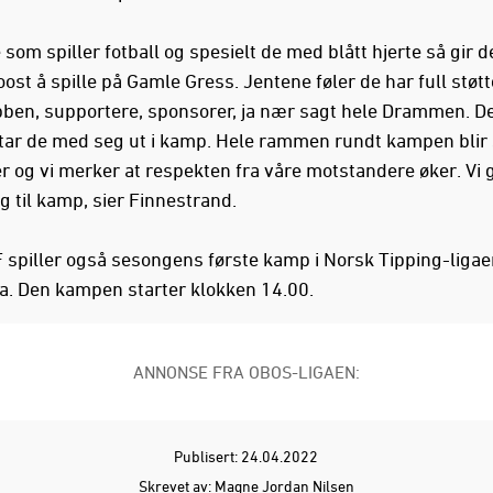
e som spiller fotball og spesielt de med blått hjerte så gir d
st å spille på Gamle Gress. Jentene føler de har full støtt
bben, supportere, sponsorer, ja nær sagt hele Drammen. D
 tar de med seg ut i kamp. Hele rammen rundt kampen blir
er og vi merker at respekten fra våre motstandere øker. Vi 
g til kamp, sier Finnestrand.
 spiller også sesongens første kamp i Norsk Tipping-ligaen
a. Den kampen starter klokken 14.00.
ANNONSE FRA OBOS-LIGAEN:
Publisert: 24.04.2022
Skrevet av: Magne Jordan Nilsen