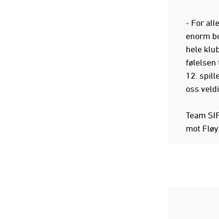
- For all
enorm boo
hele klu
følelsen
12. spill
oss veldi
Team SIF
mot Fløy