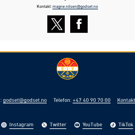
Kontakt:
magne.nilsen@godset.no
t
:
godset@godset.no
Telefon
:
+47 40 90 70 00
Kontakt
Instagram
Twitter
YouTube
TikTok