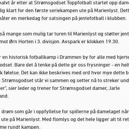
 halvt år etter at Strømsgodset Toppfotball startet opp dam
ig klart for den første seriekampen ute på Marienlyst. Dett
ter en merkedag for satsingen på jentefotball i klubben.
så mange som mulig tar turen til Marienlyst og støtter jent
ot Ørn Horten i 3. divisjon. Avspark er klokken 19.30.
r en historisk fotballkamp i Drammen by for alle med hjerte
dset. Bare det å tenke på dette gir oss frysninger - en hel
sk følelse. Det kan ikke beskrives med ord hvor mye dette b
 I Strømsgodset står vi sammen og setter nå to streker unde
er", sier leder og trener for Strømsgodset damer, Jarle
and.
n drøm som går i oppfyllelse for spillerne på damelaget når
e ute på Marienlyst. Med flomlys og det hele ligger alt til ret
mme rundt kampen.