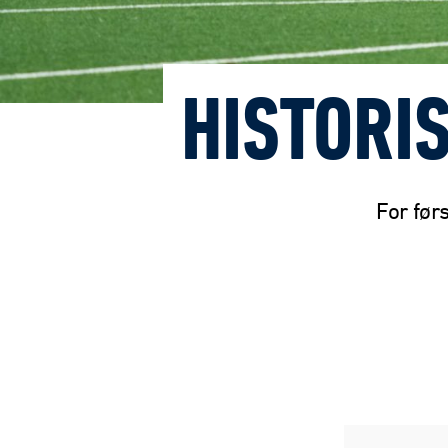
HISTORI
For før