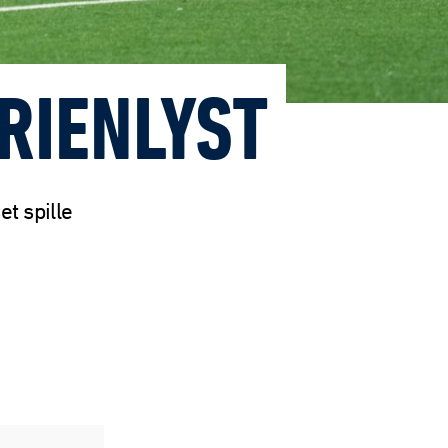
RIENLYST
t spille