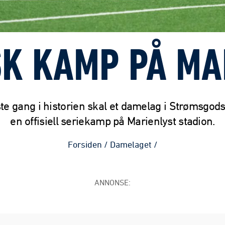
SK KAMP PÅ MA
ste gang i historien skal et damelag i Strømsgodse
en offisiell seriekamp på Marienlyst stadion.
Forsiden
/
Damelaget
/
ANNONSE: