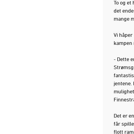
To og et
det endel
mange må
Vi håper 
kampen m
- Dette e
Strømsgo
fantasti
jentene.
mulighet
Finnestr
Det er e
får spill
flott ra