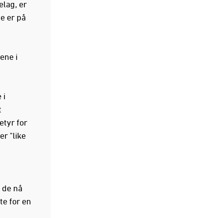
elag, er
e er på
ene i
 i
t
etyr for
r "like
 de nå
te for en