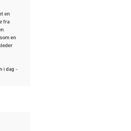
et en
e fra
en
 som en
gleder
 i dag -