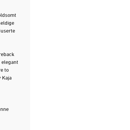
oldsomt
heldige
duserte
yreback
 elegant
e to
v Kaja
enne