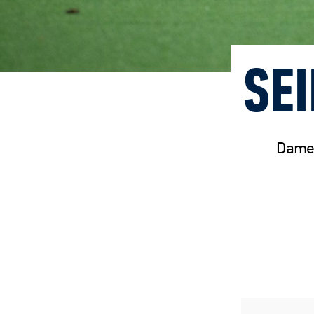
SE
Damel