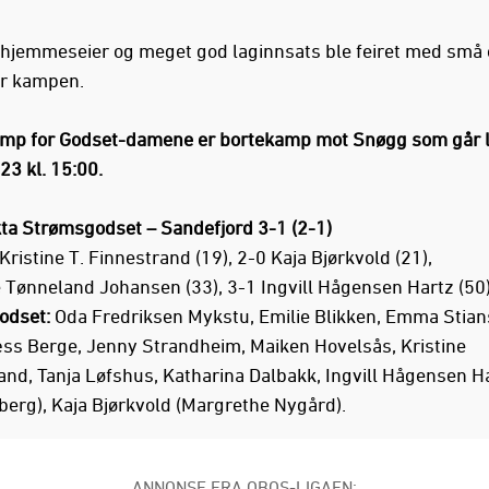
 hjemmeseier og meget god laginnsats ble feiret med små 
er kampen.
mp for Godset-damene er bortekamp mot Snøgg som går 
23 kl. 15:00.
a Strømsgodset – Sandefjord 3-1 (2-1)
Kristine T. Finnestrand (19), 2-0 Kaja Bjørkvold (21),
 Tønneland Johansen (33), 3-1 Ingvill Hågensen Hartz (50
odset:
Oda Fredriksen Mykstu, Emilie Blikken, Emma Stian
ss Berge, Jenny Strandheim, Maiken Hovelsås, Kristine
and, Tanja Løfshus, Katharina Dalbakk, Ingvill Hågensen H
berg), Kaja Bjørkvold (Margrethe Nygård).
ANNONSE FRA OBOS-LIGAEN: