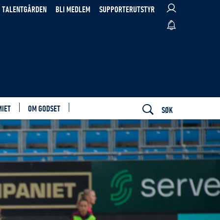
TALENTGÅRDEN
BLI MEDLEM
SUPPORTERUTSTYR
MIET
OM GODSET
SØK