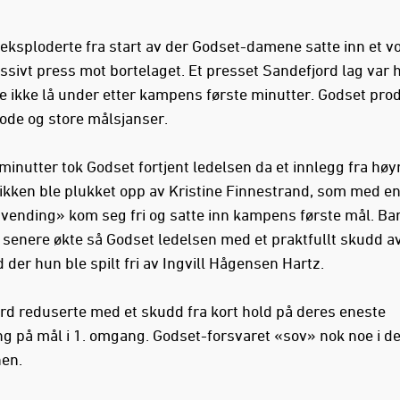
ksploderte fra start av der Godset-damene satte inn et v
ssivt press mot bortelaget. Et presset Sandefjord lag var 
e ikke lå under etter kampens første minutter. Godset pro
de og store målsjanser.
 minutter tok Godset fortjent ledelsen da et innlegg fra hø
likken ble plukket opp av Kristine Finnestrand, som med en
vending» kom seg fri og satte inn kampens første mål. Bar
 senere økte så Godset ledelsen med et praktfullt skudd a
 der hun ble spilt fri av Ingvill Hågensen Hartz.
rd reduserte med et skudd fra kort hold på deres eneste
ng på mål i 1. omgang. Godset-forsvaret «sov» nok noe i d
nen.