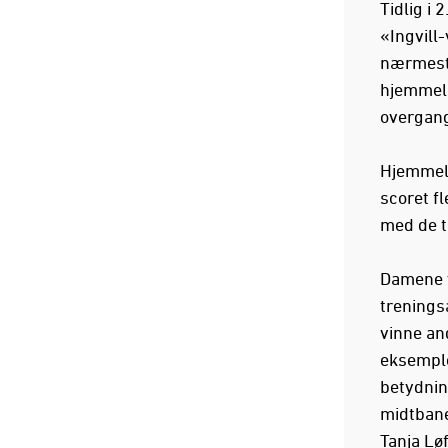
Tidlig i 
«Ingvill
nærmest t
hjemmela
overgang
Hjemmela
scoret f
med de t
Damene vi
trenings
vinne an
eksemple
betydnin
midtbane
Tanja Lø