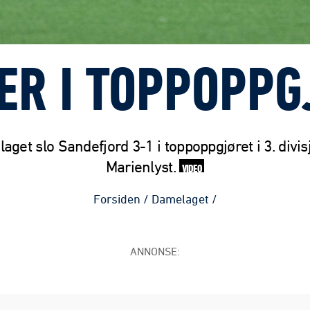
IER I TOPPOPPG
aget slo Sandefjord 3-1 i toppoppgjøret i 3. divis
Marienlyst.
VIDEO
Forsiden
/
Damelaget
/
ANNONSE: