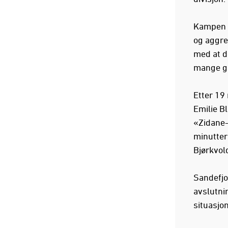
Kampen e
og aggre
med at d
mange go
Etter 19
Emilie B
«Zidane-
minutter
Bjørkvold
Sandefjo
avslutni
situasjo