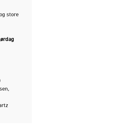
og store
lørdag
)
sen,
artz