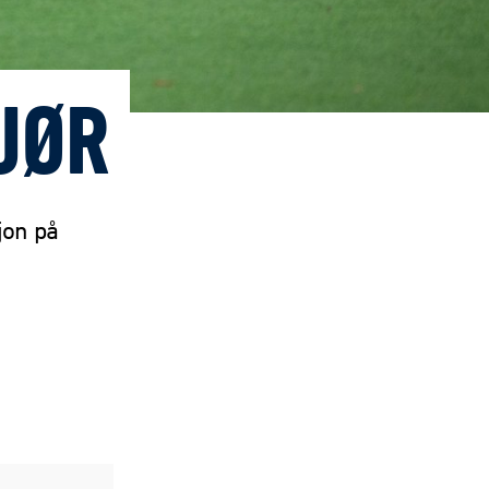
JØR
jon på