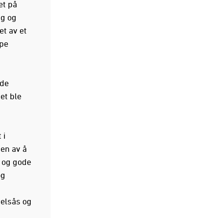
et på
ng og
et av et
ape
rde
et ble
 i
en av å
e og gode
og
elsås og