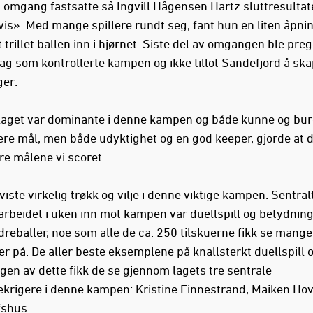
2. omgang fastsatte så Ingvill Hågensen Hartz sluttresultat
-vis». Med mange spillere rundt seg, fant hun en liten åpni
rillet ballen inn i hjørnet. Siste del av omgangen ble preg
g som kontrollerte kampen og ikke tillot Sandefjord å sk
er.
get var dominante i denne kampen og både kunne og bu
lere mål, men både udyktighet og en god keeper, gjorde at d
re målene vi scoret.
ste virkelig trøkk og vilje i denne viktige kampen. Sentralt
arbeidet i uken inn mot kampen var duellspill og betydning
dreballer, noe som alle de ca. 250 tilskuerne fikk se mang
r på. De aller beste eksemplene på knallsterkt duellspill 
gen av dette fikk de se gjennom lagets tre sentrale
krigere i denne kampen: Kristine Finnestrand, Maiken Hov
fshus.