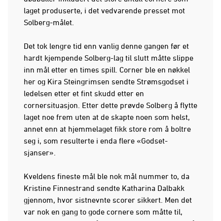
laget produserte, i det vedvarende presset mot
Solberg-målet.
Det tok lengre tid enn vanlig denne gangen før et
hardt kjempende Solberg-lag til slutt måtte slippe
inn mål etter en times spill. Corner ble en nøkkel
her og Kira Steingrimsen sendte Strømsgodset i
ledelsen etter et fint skudd etter en
cornersituasjon. Etter dette prøvde Solberg å flytte
laget noe frem uten at de skapte noen som helst,
annet enn at hjemmelaget fikk store rom å boltre
seg i, som resulterte i enda flere «Godset-
sjanser».
Kveldens fineste mål ble nok mål nummer to, da
Kristine Finnestrand sendte Katharina Dalbakk
gjennom, hvor sistnevnte scorer sikkert. Men det
var nok en gang to gode cornere som måtte til,