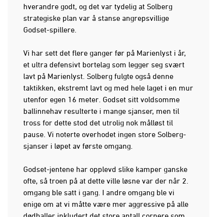
hverandre godt, og det var tydelig at Solberg
strategiske plan var å stanse angrepsvillige
Godset-spillere.
Vi har sett det flere ganger før på Marienlyst i år,
et ultra defensivt bortelag som legger seg svært
lavt på Marienlyst. Solberg fulgte også denne
taktikken, ekstremt lavt og med hele laget i en mur
utenfor egen 16 meter. Godset sitt voldsomme
ballinnehav resulterte i mange sjanser, men til
tross for dette stod det utrolig nok målløst til
pause. Vi noterte overhodet ingen store Solberg-
sjanser i løpet av første omgang.
Godset-jentene har opplevd slike kamper ganske
ofte, så troen på at dette ville løsne var der når 2.
omgang ble satt i gang. I andre omgang ble vi
enige om at vi måtte være mer aggressive på alle
dødballer inkludert det store antall cornere som