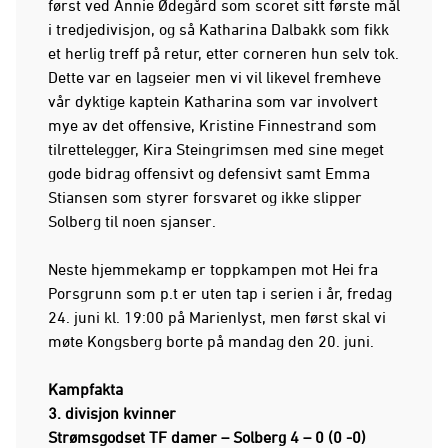
først ved Annie Ødegård som scoret sitt første mål
i tredjedivisjon, og så Katharina Dalbakk som fikk
et herlig treff på retur, etter corneren hun selv tok.
Dette var en lagseier men vi vil likevel fremheve
vår dyktige kaptein Katharina som var involvert
mye av det offensive, Kristine Finnestrand som
tilrettelegger, Kira Steingrimsen med sine meget
gode bidrag offensivt og defensivt samt Emma
Stiansen som styrer forsvaret og ikke slipper
Solberg til noen sjanser.
Neste hjemmekamp er toppkampen mot Hei fra
Porsgrunn som p.t er uten tap i serien i år, fredag
24. juni kl. 19:00 på Marienlyst, men først skal vi
møte Kongsberg borte på mandag den 20. juni.
Kampfakta
3. divisjon kvinner
Strømsgodset TF damer – Solberg 4 – 0 (0 -0)