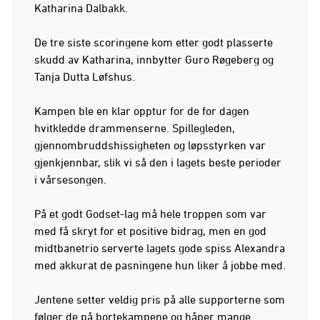
Katharina Dalbakk.
De tre siste scoringene kom etter godt plasserte
skudd av Katharina, innbytter Guro Røgeberg og
Tanja Dutta Løfshus.
Kampen ble en klar opptur for de for dagen
hvitkledde drammenserne. Spillegleden,
gjennombruddshissigheten og løpsstyrken var
gjenkjennbar, slik vi så den i lagets beste perioder
i vårsesongen.
På et godt Godset-lag må hele troppen som var
med få skryt for et positive bidrag, men en god
midtbanetrio serverte lagets gode spiss Alexandra
med akkurat de pasningene hun liker å jobbe med.
Jentene setter veldig pris på alle supporterne som
følger de på bortekampene og håper mange