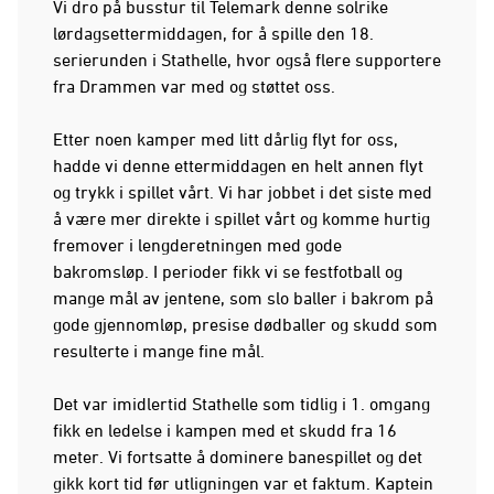
Vi dro på busstur til Telemark denne solrike
lørdagsettermiddagen, for å spille den 18.
serierunden i Stathelle, hvor også flere supportere
fra Drammen var med og støttet oss.
Etter noen kamper med litt dårlig flyt for oss,
hadde vi denne ettermiddagen en helt annen flyt
og trykk i spillet vårt. Vi har jobbet i det siste med
å være mer direkte i spillet vårt og komme hurtig
fremover i lengderetningen med gode
bakromsløp. I perioder fikk vi se festfotball og
mange mål av jentene, som slo baller i bakrom på
gode gjennomløp, presise dødballer og skudd som
resulterte i mange fine mål.
Det var imidlertid Stathelle som tidlig i 1. omgang
fikk en ledelse i kampen med et skudd fra 16
meter. Vi fortsatte å dominere banespillet og det
gikk kort tid før utligningen var et faktum. Kaptein