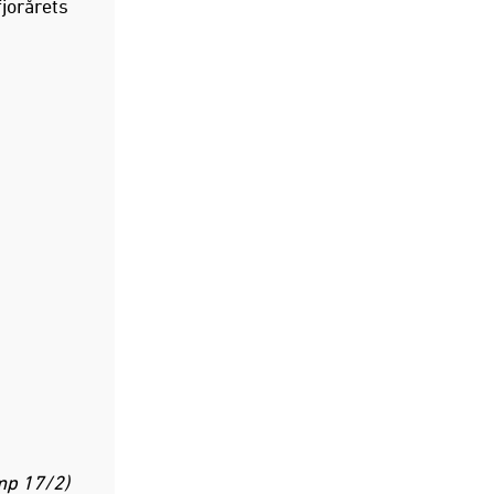
fjorårets
mp 17/2)