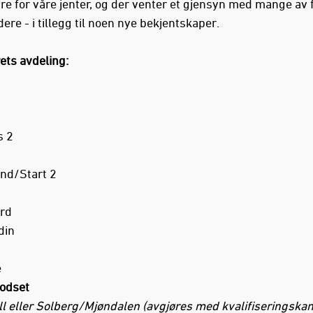
ire for våre jenter, og der venter et gjensyn med mange av 
re - i tillegg til noen nye bekjentskaper.
ets avdeling:
s 2
nd/Start 2
rd
din
e
odset
ll eller Solberg/Mjøndalen (avgjøres med kvalifiseringska