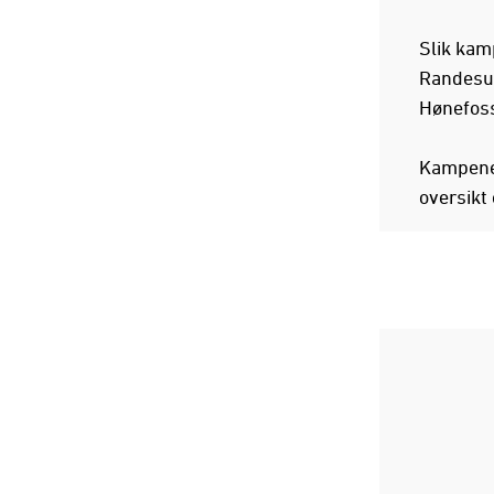
Slik kam
Randesun
Hønefoss
Kampene 
oversikt 