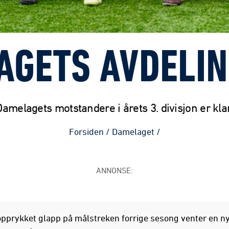
AGETS AVDELIN
Damelagets motstandere i årets 3. divisjon er klar
Forsiden
/
Damelaget
/
ANNONSE:
 opprykket glapp på målstreken forrige sesong venter en n