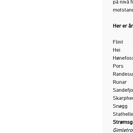
på nivå f
motstande
Her er år
Flint
Hei
Hønefos
Pors
Randesu
Runar
Sandefjo
Skarphe
Snøgg
Stathell
Strømsg
Gimletro