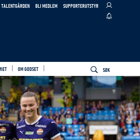
TALENTGÅRDEN
BLI MEDLEM
SUPPORTERUTSTYR
MIET
OM GODSET
SØK