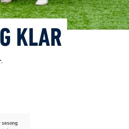
G KLAR
.
y sesong