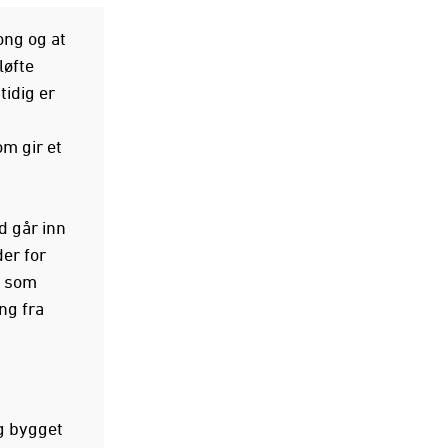
ong og at
løfte
tidig er
m gir et
d går inn
er for
r som
ng fra
og bygget