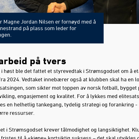
er Magne Jordan Nilsen er fornøyd med å
nnestrand på plass som leder for
ngen.
rbeid på tvers
 i høst ble det fattet et styrevedtak i Strømsgodset om å e
fra 2024. Vedtaket innebærer også at klubben skal ha en lok
atsingen, som sikter mot toppen av norsk fotball, bygget 
vikling, engasjement og kvalitet. For å lykkes med elitesat
es en helhetlig tankegang, tydelig strategi og forankring -
ørre ressurser.
tet i Strømsgodset krever tålmodighet og langsiktighet. K
 fristes til å «kjøpe» kortsiktig suksess – det skal utvikles o