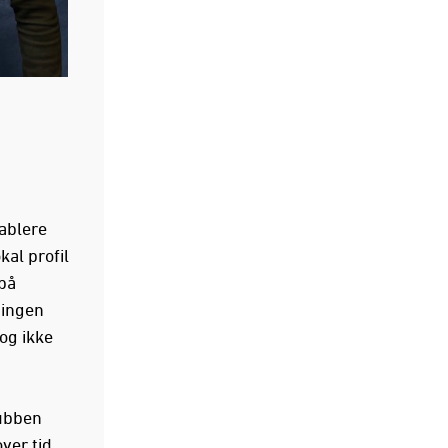
tablere
al profil
på
singen
 og ikke
lubben
ver tid.