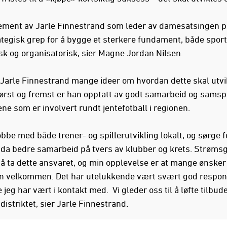
ement av Jarle Finnestrand som leder av damesatsingen på
ategisk grep for å bygge et sterkere fundament, både sport
k og organisatorisk, sier Magne Jordan Nilsen.
 Jarle Finnestrand mange ideer om hvordan dette skal utvi
Først og fremst er han opptatt av godt samarbeid og samsp
ne som er involvert rundt jentefotball i regionen.
obbe med både trener- og spillerutvikling lokalt, og sørge f
da bedre samarbeid på tvers av klubber og krets. Strømsg
r å ta dette ansvaret, og min opplevelse er at mange ønske
n velkommen. Det har utelukkende vært svært god respon
jeg har vært i kontakt med. Vi gleder oss til å løfte tilbudet
 distriktet, sier Jarle Finnestrand.