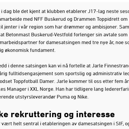
 i dag ble det kjent at klubben etablerer J17-lag neste ses
samarbeide med NFF Buskerud og Drammen Toppidrett om 
 til jenter i vår region som har drømmer og ambisjoner. Sam
t at Betonmast Buskerud-Vestfold forlenger sin avtale som
arbeidspartner for damesatsingen med tre nye år, noe so
ig økonomisk fundament.
dd i denne satsingen kan vi nå fortelle at Jarle Finnestran
årig fulltidsengasjement som sportslig og administrativ led
dset Toppfotball Damer. Jarle kommer til oss etter fem å
es Manager i XXL Norge. Han har tidligere lang ledererfari
rende utstyrsleverandør Puma og Nike.
øke rekruttering og interesse
r vært helt sentral i etableringen av damesatsingen i SIF, 