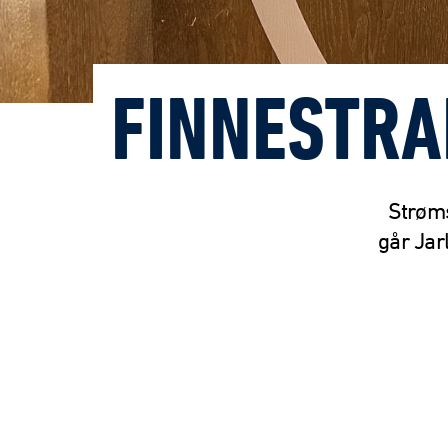
FINNESTRA
Strøms
går Jar