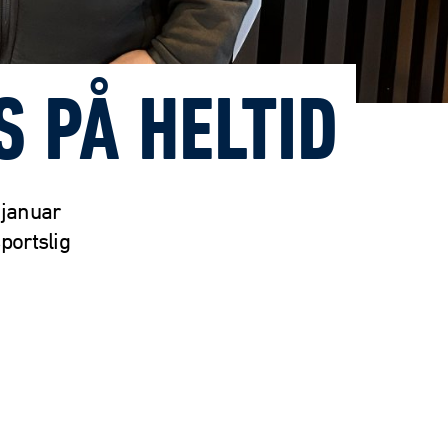
 PÅ HELTID
 januar
portslig