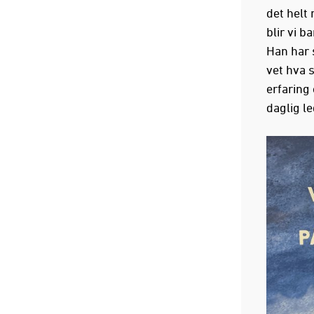
det helt 
blir vi b
Han har 
vet hva 
erfaring 
daglig l