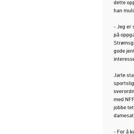
dette op
han mulig
- Jeg er 
på oppga
Strømsgod
gode jent
interesse
Jarle sta
sportsli
overordn
med NFF 
jobbe te
damesats
- For å 