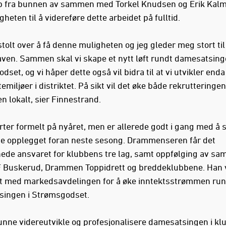
p fra bunnen av sammen med Torkel Knudsen og Erik Kalmo
heten til å videreføre dette arbeidet på fulltid.
stolt over å få denne muligheten og jeg gleder meg stort til 
ven. Sammen skal vi skape et nytt løft rundt damesatsing
set, og vi håper dette også vil bidra til at vi utvikler enda
emiljøer i distriktet. På sikt vil det øke både rekrutteringe
n lokalt, sier Finnestrand.
rter formelt på nyåret, men er allerede godt i gang med å 
ge opplegget foran neste sesong. Drammenseren får det
ede ansvaret for klubbens tre lag, samt oppfølging av sa
Buskerud, Drammen Toppidrett og breddeklubbene. Han v
tt med markedsavdelingen for å øke inntektsstrømmen run
ingen i Strømsgodset.
kunne videreutvikle og profesjonalisere damesatsingen i kl