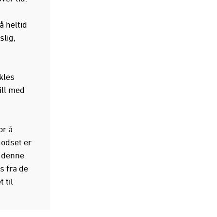
 heltid
slig,
kles
ill med
or å
odset er
r denne
s fra de
 til