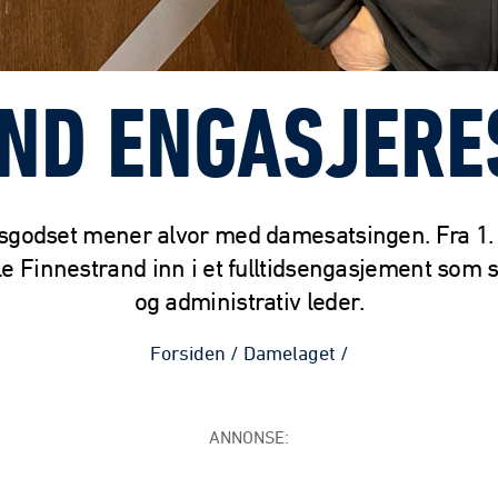
ND ENGASJERES
godset mener alvor med damesatsingen. Fra 1.
le Finnestrand inn i et fulltidsengasjement som s
og administrativ leder.
Forsiden
/
Damelaget
/
ANNONSE: