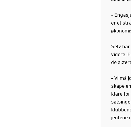
- Engasj
er et str
økonomis
Selv har
videre. 
de aktøre
- Vi må j
skape en
klare fo
satsinge
klubbene 
jentene i