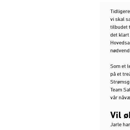
Tidligere
vi skal 
tilbudet
det klar
Hovedsam
nødvend
Som et le
på et tre
Strømsgo
Team Sal
vår nåvæ
Vil 
Jarle ha