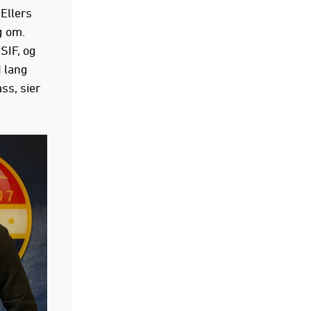
 Ellers
g om.
SIF, og
d lang
ass, sier