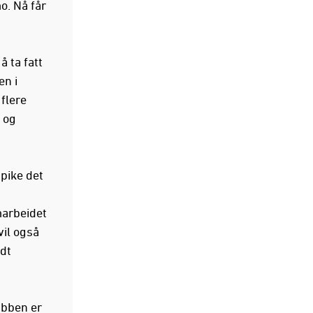
. Nå får
å ta fatt
en i
 flere
n og
spike det
marbeidet
il også
dt
ubben er