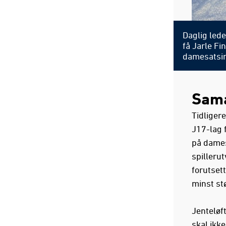
Daglig led
få Jarle Fi
damesatsi
Sama
Tidligere
J17-lag 
på dames
spillerut
forutsett
minst st
Jenteløf
skal ikke