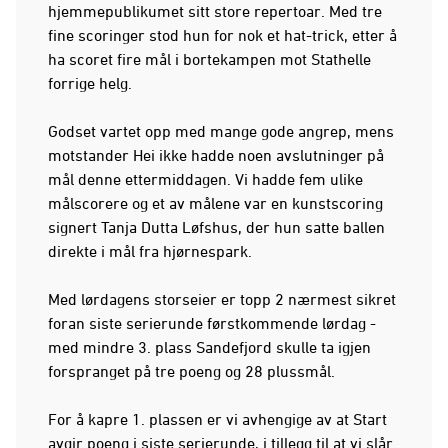
hjemmepublikumet sitt store repertoar. Med tre
fine scoringer stod hun for nok et hat-trick, etter å
ha scoret fire mål i bortekampen mot Stathelle
forrige helg.
Godset vartet opp med mange gode angrep, mens
motstander Hei ikke hadde noen avslutninger på
mål denne ettermiddagen. Vi hadde fem ulike
målscorere og et av målene var en kunstscoring
signert Tanja Dutta Løfshus, der hun satte ballen
direkte i mål fra hjørnespark.
Med lørdagens storseier er topp 2 nærmest sikret
foran siste serierunde førstkommende lørdag -
med mindre 3. plass Sandefjord skulle ta igjen
forspranget på tre poeng og 28 plussmål.
For å kapre 1. plassen er vi avhengige av at Start
avgir poeng i siste serierunde, i tillegg til at vi slår