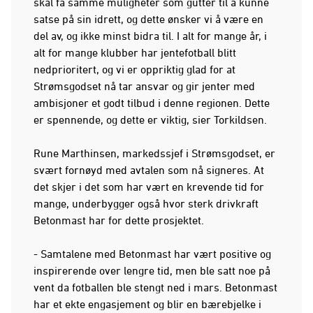
skal få samme muligheter som gutter til å kunne
satse på sin idrett, og dette ønsker vi å være en
del av, og ikke minst bidra til. I alt for mange år, i
alt for mange klubber har jentefotball blitt
nedprioritert, og vi er oppriktig glad for at
Strømsgodset nå tar ansvar og gir jenter med
ambisjoner et godt tilbud i denne regionen. Dette
er spennende, og dette er viktig, sier Torkildsen.
Rune Marthinsen, markedssjef i Strømsgodset, er
svært fornøyd med avtalen som nå signeres. At
det skjer i det som har vært en krevende tid for
mange, underbygger også hvor sterk drivkraft
Betonmast har for dette prosjektet.
- Samtalene med Betonmast har vært positive og
inspirerende over lengre tid, men ble satt noe på
vent da fotballen ble stengt ned i mars. Betonmast
har et ekte engasjement og blir en bærebjelke i