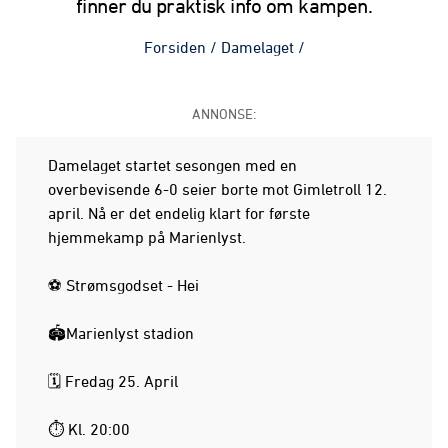
finner du praktisk info om kampen.
Forsiden
/
Damelaget
/
ANNONSE:
Damelaget startet sesongen med en
overbevisende 6-0 seier borte mot Gimletroll 12.
april. Nå er det endelig klart for første
hjemmekamp på Marienlyst.
⚽️ Strømsgodset - Hei
🏟️Marienlyst stadion
🗓️ Fredag 25. April
⏱️ Kl. 20:00