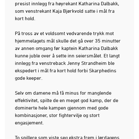
presist innlegg fra høyrekant Katharina Dalbakk,
som venstrekant Kaja Bjørkvold satte i mål fra
kort hold.
På tross av et voldsomt vedvarende trykk mot
hjemmelagets mål skulle det gå over 35 minutter
av annen omgang før kaptein Katharina Dalbakk
kunne juble over å sette inn seiersmålet. Et langt
innlegg fra venstreback Jenny Strandheim ble
ekspedert i mål fra kort hold forbi Skarphedins
gode keeper.
Selv om damene må få minus for manglende
effektivitet, spilte de en meget god kamp, der de
dominerte hele kampen gjennom med gode
kombinasjoner, stor fightervilje og stort
engasjement.
To spillere som viste seg ekstra frem i lørdagens