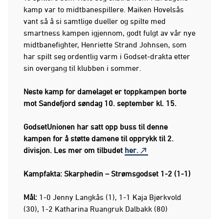
kamp var to midtbanespillere. Maiken Hovelsås
vant så å si samtlige dueller og spilte med
smartness kampen igjennom, godt fulgt av vår nye
midtbanefighter, Henriette Strand Johnsen, som
har spilt seg ordentlig varm i Godset-drakta etter
sin overgang til klubben i sommer.
Neste kamp for damelaget er toppkampen borte
mot Sandefjord søndag 10. september kl. 15.
GodsetUnionen har satt opp buss til denne
kampen for å støtte damene til opprykk til 2.
divisjon. Les mer om tilbudet
her.
Kampfakta: Skarphedin – Strømsgodset 1-2 (1-1)
Mål:
1-0 Jenny Langkås (1), 1-1 Kaja Bjørkvold
(30), 1-2 Katharina Ruangruk Dalbakk (80)