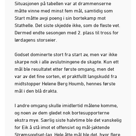
Situasjonen på tabellen var at drammenserne
måtte vinne med minst fem mål, samtidig som
Start måtte avgi poeng i sin bortekamp mot
Stathelle. Det siste skjedde ikke, som de fleste vet.
Dermed endte sesongen med 2. plass til tross for
lørdagens storseier.
Godset dominerte stort fra start av, men var ikke
skarpe nok i alle avslutningene de skapte. Kun ett
mål ble resultatet etter første omgang, men det
var av det fine sorten, et praktfullt langskudd fra
midtstopper Helene Berg Houmb, hennes første
mål i den blå drakta.
I andre omgang skulle imidlertid målene komme,
og noen av dem gledet nok bortesupporterne
ekstra mye. Særlig siste halvtime ble det vanskelig
for Eik å stå imot et offensivt og mål-jaktende
Strømsgodset-lag. Hele åtte mål ble det, hvor flere