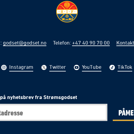
t
:
godset@godset.no
Telefon
:
+47 40 90 70 00
Kontakt
Instagram
Twitter
YouTube
TikTok
på nyhetsbrev fra Strømsgodset
PÅME