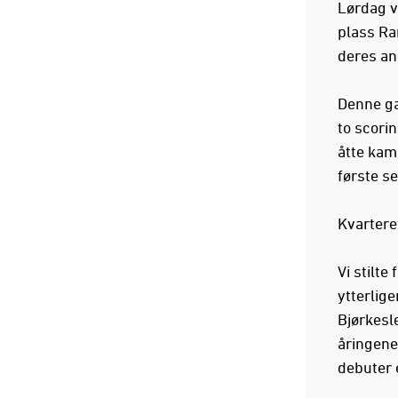
Lørdag v
plass Ra
deres an
Denne gan
to scori
åtte kamp
første se
Kvarteret
Vi stilte
ytterlige
Bjørkesle
åringene
debuter 