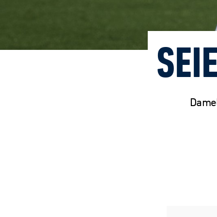
SEI
Damel