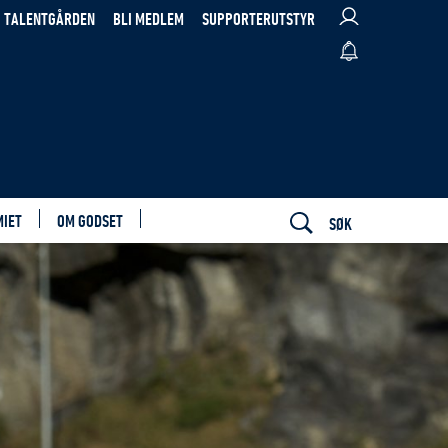
TALENTGÅRDEN
BLI MEDLEM
SUPPORTERUTSTYR
MIET
OM GODSET
SØK