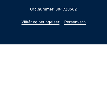
Org.nummer: 884920582
Vilkår og betingelser
Personvern