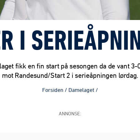
ER I SERIEÅPNI
aget fikk en fin start på sesongen da de vant 3-0
mot Randesund/Start 2 i serieåpningen lørdag.
Forsiden
/
Damelaget
/
ANNONSE: