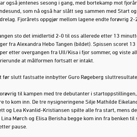
ar også jentenes sesong i gang, med bortekamp mot fjorår
ndesund, som nå også har slått seg sammen med Start og 
drelag. Fjorårets oppgjør mellom lagene endte forøvrig 2-2
gen sto det imidlertid 2-0 til oss allerede etter 13 minutte
nger fra Alexandra Hebo Tangen (bildet). Spissen scoret 13
er etter overgangen fra Ull/Kisa i fjor sommer, og viste al
rierunde at målformen fortsatt er intakt.
 før slutt fastsatte innbytter Guro Røgeberg sluttresultatet
 forøvrig til kampen med tre debutanter i startoppstillinge
re to kom inn. De tre nysigneringene Silje Mathilde Eikelan
tt og Lea Kvanlid-Kristiansen spilte alle fra start, mens de
 Lina Mørch og Elisa Berisha begge kom inn fra benken til 
etter pause.