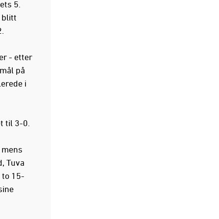
ets 5.
blitt
.
r - etter
 mål på
lerede i
 til 3-0.
n, mens
d, Tuva
 to 15-
sine