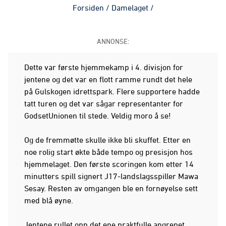
Forsiden
/
Damelaget
/
ANNONSE:
Dette var første hjemmekamp i 4. divisjon for
jentene og det var en flott ramme rundt det hele
på Gulskogen idrettspark. Flere supportere hadde
tatt turen og det var sågar representanter for
GodsetUnionen til stede. Veldig moro å se!
Og de fremmøtte skulle ikke bli skuffet. Etter en
noe rolig start økte både tempo og presisjon hos
hjemmelaget. Den første scoringen kom etter 14
minutters spill signert J17-landslagsspiller Mawa
Sesay. Resten av omgangen ble en fornøyelse sett
med blå øyne.
Jentene rullet opp det ene praktfulle angrepet