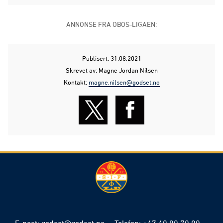
ANNONSE FRA OBOS-LIGAEN:
Publisert: 31.08.2021
Skrevet av: Magne Jordan Nilsen
Kontakt:
magne.nilsen@godset.no
E-post
:
godset@godset.no
Telefon
:
+47 40 90 70 00