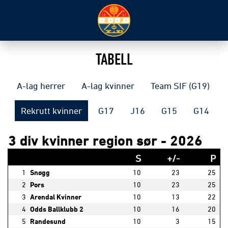
TABELL
A-lag herrer
A-lag kvinner
Team SIF (G19)
Rekrutt kvinner
G17
J16
G15
G14
3 div kvinner region sør - 2026
S
+/-
P
1
Snøgg
10
23
25
2
Pors
10
23
25
3
Arendal Kvinner
10
13
22
4
Odds Ballklubb 2
10
16
20
5
Randesund
10
3
15