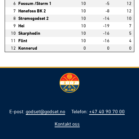
6
Fossum /Storm 1
10
-5
12
7
Hønefoss BK 2
10
-8
12
8
Strømsgodset 2
10
-14
10
9
Hei
10
-19
7
10
Skarphedin
10
-16
5
11
Flint
10
-16
4
12
Konnerud
0
0
0
E-post
:
godset@godset.no
Telefon
:
+47 40 90 70 00
Kontakt oss