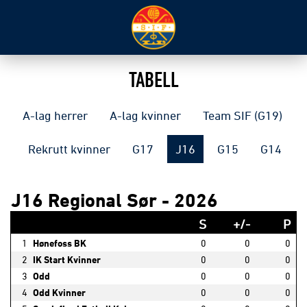
TABELL
A-lag herrer
A-lag kvinner
Team SIF (G19)
Rekrutt kvinner
G17
J16
G15
G14
J16 Regional Sør - 2026
S
+/-
P
1
Hønefoss BK
0
0
0
2
IK Start Kvinner
0
0
0
3
Odd
0
0
0
4
Odd Kvinner
0
0
0