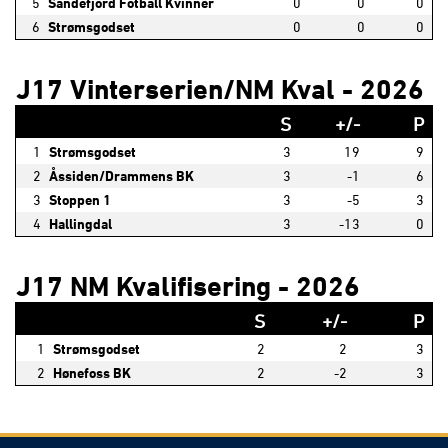
5
Sandefjord Fotball Kvinner
0
0
0
6
Strømsgodset
0
0
0
J17 Vinterserien/NM Kval - 2026
S
+/-
P
1
Strømsgodset
3
19
9
2
Åssiden/Drammens BK
3
-1
6
3
Stoppen 1
3
-5
3
4
Hallingdal
3
-13
0
J17 NM Kvalifisering - 2026
S
+/-
P
1
Strømsgodset
2
2
3
2
Hønefoss BK
2
-2
3